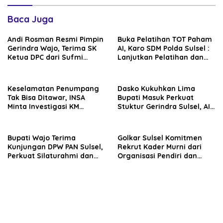
Baca Juga
Andi Rosman Resmi Pimpin
Buka Pelatihan TOT Paham
Gerindra Wajo, Terima SK
AI, Karo SDM Polda Sulsel :
Ketua DPC dari Sufmi
Lanjutkan Pelatihan dan
Dasco Ahmad
Edukasi Terhadap Pelajar di
Seluruh Wilayah Saudara
Keselamatan Penumpang
Dasko Kukuhkan Lima
Tak Bisa Ditawar, INSA
Bupati Masuk Perkuat
Minta Investigasi KM
Stuktur Gerindra Sulsel, AIA
Mutiara Sentosa II Objektif
Targetkan Konsolidasi
hingga Tingkat TPS
Bupati Wajo Terima
Golkar Sulsel Komitmen
Kunjungan DPW PAN Sulsel,
Rekrut Kader Murni dari
Perkuat Silaturahmi dan
Organisasi Pendiri dan
Sinergi Pembangunan
Didirikan
Daerah