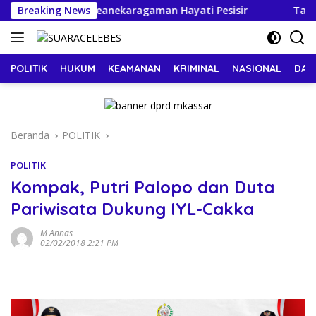
Langsung
pulauan Jaga Keanekaragaman Hayati Pesisir
Breaking News
Tasming
ke
konten
POLITIK
HUKUM
KEAMANAN
KRIMINAL
NASIONAL
DAE
Beranda
POLITIK
POLITIK
Kompak, Putri Palopo dan Duta
Pariwisata Dukung IYL-Cakka
M Annas
02/02/2018 2:21 PM