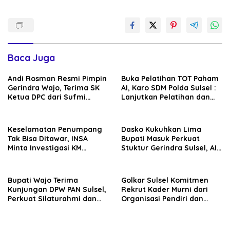
Baca Juga
Andi Rosman Resmi Pimpin
Buka Pelatihan TOT Paham
Gerindra Wajo, Terima SK
AI, Karo SDM Polda Sulsel :
Ketua DPC dari Sufmi
Lanjutkan Pelatihan dan
Dasco Ahmad
Edukasi Terhadap Pelajar di
Seluruh Wilayah Saudara
Keselamatan Penumpang
Dasko Kukuhkan Lima
Tak Bisa Ditawar, INSA
Bupati Masuk Perkuat
Minta Investigasi KM
Stuktur Gerindra Sulsel, AIA
Mutiara Sentosa II Objektif
Targetkan Konsolidasi
hingga Tingkat TPS
Bupati Wajo Terima
Golkar Sulsel Komitmen
Kunjungan DPW PAN Sulsel,
Rekrut Kader Murni dari
Perkuat Silaturahmi dan
Organisasi Pendiri dan
Sinergi Pembangunan
Didirikan
Daerah