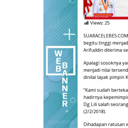
Views:
25
SUARACELEBES.COM,
begitu tinggi menjad
Arifuddin diterima 
Apalagi sosoknya ya
menjadi nilai tersen
dinilai layak pimpin
“Kami sudah berteka
hadirnya kepemimpi
Dg Lili salah seora
(2/2/2018).
Dihadapan ratusan w