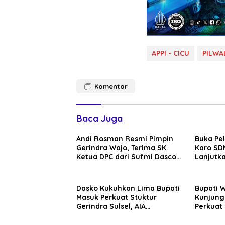
APPI - CICU
PILWA
Komentar
Baca Juga
Andi Rosman Resmi Pimpin
Buka Pe
Gerindra Wajo, Terima SK
Karo SDM
Ketua DPC dari Sufmi Dasco
Lanjutka
Ahmad
Edukasi 
Seluruh
Dasko Kukuhkan Lima Bupati
Bupati 
Masuk Perkuat Stuktur
Kunjung
Gerindra Sulsel, AIA
Perkuat 
Targetkan Konsolidasi
Sinergi
hingga Tingkat TPS
Daerah