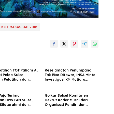
LKOT MAKASSAR 2018
latihan TOT Paham AI,
Keselamatan Penumpang
 Polda Sulsel :
Tak Bisa Ditawar, INSA Minta
n Pelatihan dan
Investigasi KM Mutiara
Terhadap Pelajar di
Sentosa II Objektif
 Wilayah Saudara
Wajo Terima
Golkar Sulsel Komitmen
an DPW PAN Sulsel,
Rekrut Kader Murni dari
Silaturahmi dan
Organisasi Pendiri dan
 Pembangunan
Didirikan