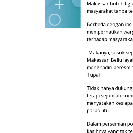
Makassar butuh figu
masyarakat tanpa ter
Berbeda dengan incu
memperhatikan wargan
terhadap masyarakat 
“Makanya, sosok sep
Makassar. Beliu laya
menghadiri peresmia
Tupai.
Tidak hanya dukunga
tetapi sejumlah kom
menyatakan kesiap
parpol itu.
Dalam persemian po
kasihnya yang tak t