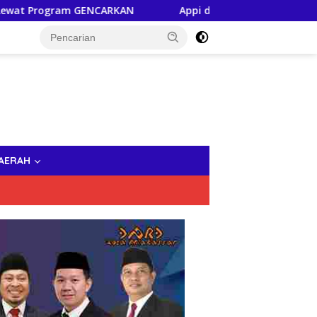
GENCARKAN
Appi di HUT ke-102 Perumda Air Minum: Tem
AERAH