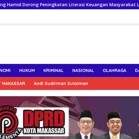
 Peningkatan Literasi Keuangan Masyarakat Lewat Program 
NOMI
HUKUM
KRIMINAL
NASIONAL
OLAHRAGA
D
T MAKASSAR
Andi Sudirman Sulaiman