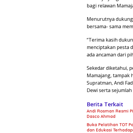
bagi relawan Mamaj
Menurutnya dukunga
bersama- sama memb
“Terima kasih dukun
menciptakan pesta d
ada ancaman dari pi
Sekedar diketahui, 
Mamajang, tampak h
Supratman, Andi Fad
Dewi serta sejumlah po
Berita Terkait
Andi Rosman Resmi Pi
Dasco Ahmad
Buka Pelatihan TOT Pa
dan Edukasi Terhadap