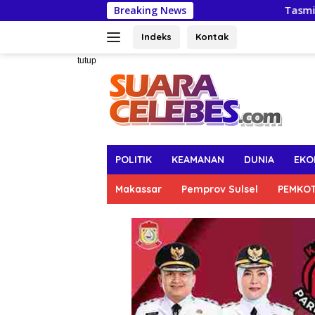
Langsung
Breaking News
Tasming Hamid Dorong
ke
konten
Indeks
Kontak
tutup
POLITIK
KEAMANAN
DUNIA
EKO
Makassar
Pemprov Sulsel
PEMKO