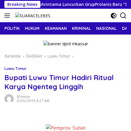
Langsung
Sayur”: Klinik Nuhrintama Luncurkan GrupProlanis Baru “SEHATI
Breaking News
ke
konten
POLITIK
HUKUM
KEAMANAN
KRIMINAL
NASIONAL
DAE
Beranda
DAERAH
Luwu Timur
Luwu Timur
Bupati Luwu Timur Hadiri Ritual
Karya Ngenteg Linggih
M Annas
03/02/2018 8:27 AM