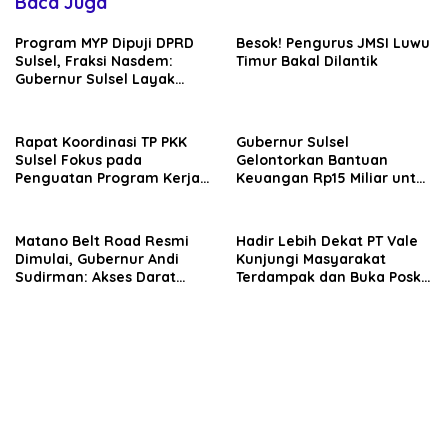
Baca Juga
Program MYP Dipuji DPRD
Besok! Pengurus JMSI Luwu
Sulsel, Fraksi Nasdem:
Timur Bakal Dilantik
Gubernur Sulsel Layak
Disebut Bapak
Pembangunan
Rapat Koordinasi TP PKK
Gubernur Sulsel
Sulsel Fokus pada
Gelontorkan Bantuan
Penguatan Program Kerja
Keuangan Rp15 Miliar untuk
dan Kesiapan Menyambut
Luwu Timur di Hari Jadi ke-
Agenda Nasional
23
Matano Belt Road Resmi
Hadir Lebih Dekat PT Vale
Dimulai, Gubernur Andi
Kunjungi Masyarakat
Sudirman: Akses Darat
Terdampak dan Buka Posko
Sulsel-Sulteng Segera
Tambahan Pasca
Terwujud
Kebocoran Pipa Minyak