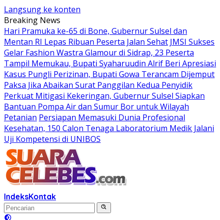
Langsung ke konten
Breaking News
Hari Pramuka ke-65 di Bone, Gubernur Sulsel dan
Mentan RI Lepas Ribuan Peserta Jalan Sehat
JMSI Sukses
Gelar Fashion Wastra Glamour di Sidrap, 23 Peserta
Tampil Memukau, Bupati Syaharuudin Alrif Beri Apresiasi
Kasus Pungli Perizinan, Bupati Gowa Terancam Dijemput
Paksa Jika Abaikan Surat Panggilan Kedua Penyidik
Perkuat Mitigasi Kekeringan, Gubernur Sulsel Siapkan
Bantuan Pompa Air dan Sumur Bor untuk Wilayah
Petanian
Persiapan Memasuki Dunia Profesional
Kesehatan, 150 Calon Tenaga Laboratorium Medik Jalani
Uji Kompetensi di UNIBOS
Indeks
Kontak