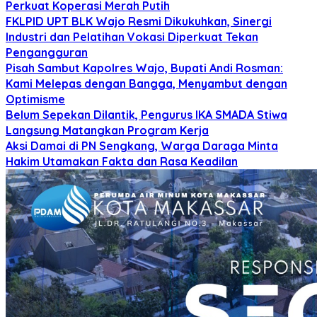
Perkuat Koperasi Merah Putih
FKLPID UPT BLK Wajo Resmi Dikukuhkan, Sinergi
Industri dan Pelatihan Vokasi Diperkuat Tekan
Pengangguran
Pisah Sambut Kapolres Wajo, Bupati Andi Rosman:
Kami Melepas dengan Bangga, Menyambut dengan
Optimisme
Belum Sepekan Dilantik, Pengurus IKA SMADA Stiwa
Langsung Matangkan Program Kerja
Aksi Damai di PN Sengkang, Warga Daraga Minta
Hakim Utamakan Fakta dan Rasa Keadilan