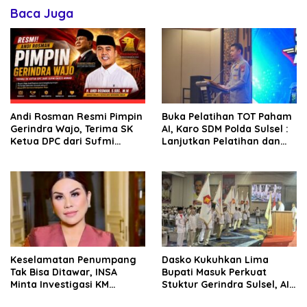
Baca Juga
Andi Rosman Resmi Pimpin
Buka Pelatihan TOT Paham
Gerindra Wajo, Terima SK
AI, Karo SDM Polda Sulsel :
Ketua DPC dari Sufmi
Lanjutkan Pelatihan dan
Dasco Ahmad
Edukasi Terhadap Pelajar di
Seluruh Wilayah Saudara
Keselamatan Penumpang
Dasko Kukuhkan Lima
Tak Bisa Ditawar, INSA
Bupati Masuk Perkuat
Minta Investigasi KM
Stuktur Gerindra Sulsel, AIA
Mutiara Sentosa II Objektif
Targetkan Konsolidasi