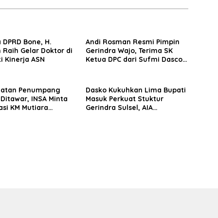
 DPRD Bone, H.
Andi Rosman Resmi Pimpin
 Raih Gelar Doktor di
Gerindra Wajo, Terima SK
ti Kinerja ASN
Ketua DPC dari Sufmi Dasco
Ahmad
matan Penumpang
Dasko Kukuhkan Lima Bupati
 Ditawar, INSA Minta
Masuk Perkuat Stuktur
asi KM Mutiara
Gerindra Sulsel, AIA
II Objektif
Targetkan Konsolidasi
hingga Tingkat TPS