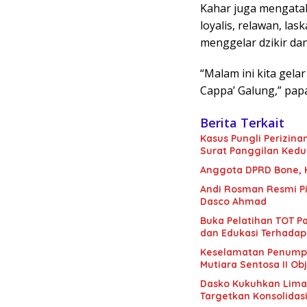
Kahar juga mengatak
loyalis, relawan, la
menggelar dzikir da
“Malam ini kita gela
Cappa’ Galung,” papa
Berita Terkait
Kasus Pungli Perizin
Surat Panggilan Kedu
Anggota DPRD Bone, H.
Andi Rosman Resmi Pi
Dasco Ahmad
Buka Pelatihan TOT Pa
dan Edukasi Terhadap
Keselamatan Penumpan
Mutiara Sentosa II Obj
Dasko Kukuhkan Lima B
Targetkan Konsolidas