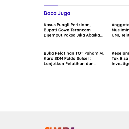
Baca Juga
Kasus Pungli Perizinan,
Anggota
Bupati Gowa Terancam
Muslimin
Dijemput Paksa Jika Abaikan
UMI, Teli
Surat Panggilan Kedua
Penyidik
Buka Pelatihan TOT Paham AI,
Kesela
Karo SDM Polda Sulsel :
Tak Bisa
Lanjutkan Pelatihan dan
Investig
Edukasi Terhadap Pelajar di
Sentosa 
Seluruh Wilayah Saudara