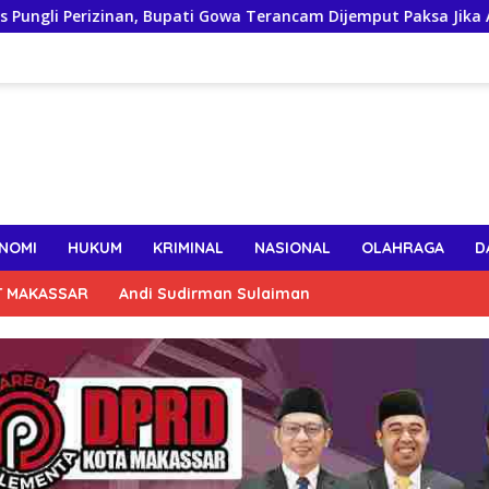
rizinan, Bupati Gowa Terancam Dijemput Paksa Jika Abaikan Su
NOMI
HUKUM
KRIMINAL
NASIONAL
OLAHRAGA
D
T MAKASSAR
Andi Sudirman Sulaiman