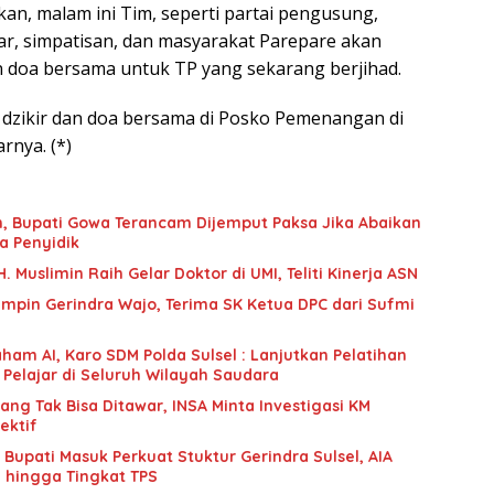
an, malam ini Tim, seperti partai pengusung,
skar, simpatisan, dan masyarakat Parepare akan
n doa bersama untuk TP yang sekarang berjihad.
r dzikir dan doa bersama di Posko Pemenangan di
rnya. (*)
an, Bupati Gowa Terancam Dijemput Paksa Jika Abaikan
a Penyidik
 Muslimin Raih Gelar Doktor di UMI, Teliti Kinerja ASN
mpin Gerindra Wajo, Terima SK Ketua DPC dari Sufmi
ham AI, Karo SDM Polda Sulsel : Lanjutkan Pelatihan
 Pelajar di Seluruh Wilayah Saudara
g Tak Bisa Ditawar, INSA Minta Investigasi KM
ektif
upati Masuk Perkuat Stuktur Gerindra Sulsel, AIA
i hingga Tingkat TPS