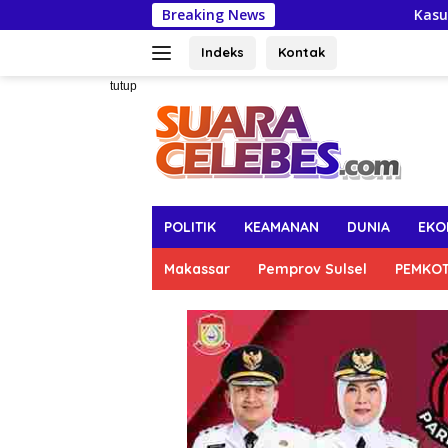
Langsung
Breaking News
Kasus Pungli Pe
ke
konten
Indeks
Kontak
tutup
POLITIK
KEAMANAN
DUNIA
EKO
Makassar
Pemprov Sulsel
PEMKO