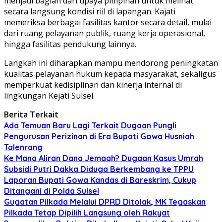
menjadi bagian dari upaya pimpinan untuk melihat
secara langsung kondisi riil di lapangan. Kajati
memeriksa berbagai fasilitas kantor secara detail, mulai
dari ruang pelayanan publik, ruang kerja operasional,
hingga fasilitas pendukung lainnya.
Langkah ini diharapkan mampu mendorong peningkatan
kualitas pelayanan hukum kepada masyarakat, sekaligus
memperkuat kedisiplinan dan kinerja internal di
lingkungan Kejati Sulsel.
Berita Terkait
Ada Temuan Baru Lagi Terkait Dugaan Pungli
Pengurusan Perizinan di Era Bupati Gowa Husniah
Talenrang
Ke Mana Aliran Dana Jemaah? Dugaan Kasus Umrah
Subsidi Putri Dakka Diduga Berkembang ke TPPU
Laporan Bupati Gowa Kandas di Bareskrim, Cukup
Ditangani di Polda Sulsel
Gugatan Pilkada Melalui DPRD Ditolak, MK Tegaskan
Pilkada Tetap Dipilih Langsung oleh Rakyat