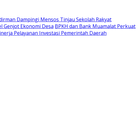
udirman Dampingi Mensos Tinjau Sekolah Rakyat
l Genjot Ekonomi Desa
BPKH dan Bank Muamalat Perkuat
Kinerja Pelayanan Investasi Pemerintah Daerah