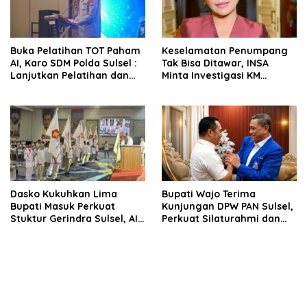
Buka Pelatihan TOT Paham
Keselamatan Penumpang
AI, Karo SDM Polda Sulsel :
Tak Bisa Ditawar, INSA
Lanjutkan Pelatihan dan
Minta Investigasi KM
Edukasi Terhadap Pelajar di
Mutiara Sentosa II Objektif
Seluruh Wilayah Saudara
Dasko Kukuhkan Lima
Bupati Wajo Terima
Bupati Masuk Perkuat
Kunjungan DPW PAN Sulsel,
Stuktur Gerindra Sulsel, AIA
Perkuat Silaturahmi dan
Targetkan Konsolidasi
Sinergi Pembangunan
hingga Tingkat TPS
Daerah