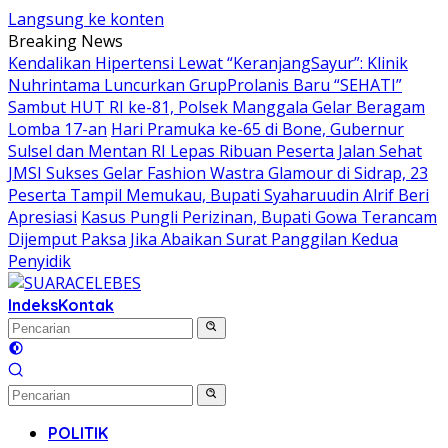
Langsung ke konten
Breaking News
Kendalikan Hipertensi Lewat “KeranjangSayur”: Klinik
Nuhrintama Luncurkan GrupProlanis Baru “SEHATI”
Sambut HUT RI ke-81, Polsek Manggala Gelar Beragam
Lomba 17-an
Hari Pramuka ke-65 di Bone, Gubernur
Sulsel dan Mentan RI Lepas Ribuan Peserta Jalan Sehat
JMSI Sukses Gelar Fashion Wastra Glamour di Sidrap, 23
Peserta Tampil Memukau, Bupati Syaharuudin Alrif Beri
Apresiasi
Kasus Pungli Perizinan, Bupati Gowa Terancam
Dijemput Paksa Jika Abaikan Surat Panggilan Kedua
Penyidik
Indeks
Kontak
POLITIK