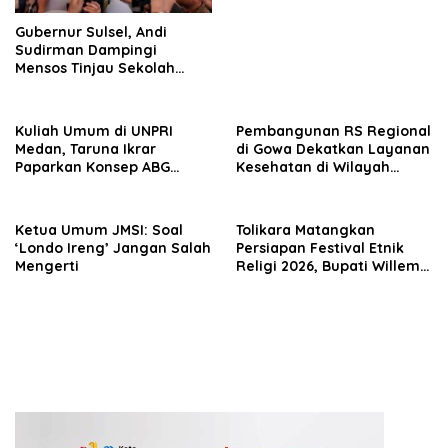
Gubernur Sulsel, Andi
Sudirman Dampingi
Mensos Tinjau Sekolah
Rakyat Terintegrasi 3 di
Sudiang, Tegaskan
Dukungan Pengembangan
Kuliah Umum di UNPRI
Pembangunan RS Regional
Program
Medan, Taruna Ikrar
di Gowa Dekatkan Layanan
Paparkan Konsep ABG
Kesehatan di Wilayah
untuk Wujudkan Kampus
Pegunungan
Kelas Dunia
Ketua Umum JMSI: Soal
Tolikara Matangkan
‘Londo Ireng’ Jangan Salah
Persiapan Festival Etnik
Mengerti
Religi 2026, Bupati Willem
Wandik Targetkan
Pelaksanaan Berjalan
Sukses dan Jadi Etalase
Budaya Papua