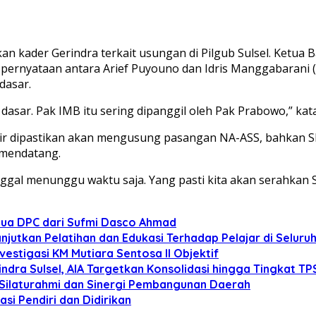
kader Gerindra terkait usungan di Pilgub Sulsel. Ketua 
ernyataan antara Arief Puyouno dan Idris Manggabarani (
dasar.
ar. Pak IMB itu sering dipanggil oleh Pak Prabowo,” kata 
r dipastikan akan mengusung pasangan NA-ASS, bahkan S
 mendatang.
tinggal menunggu waktu saja. Yang pasti kita akan serahkan
tua DPC dari Sufmi Dasco Ahmad
anjutkan Pelatihan dan Edukasi Terhadap Pelajar di Selur
estigasi KM Mutiara Sentosa II Objektif
dra Sulsel, AIA Targetkan Konsolidasi hingga Tingkat TP
 Silaturahmi dan Sinergi Pembangunan Daerah
si Pendiri dan Didirikan