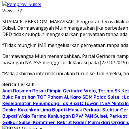
Views:
72
SUARACELEBES.COM, MAKASSAR -Penguatan terus dilakukan 
Sulsel, Darmawangsyah Muin mengatakan jika perbedaan p
DPD tidak mungkin mengekuarkan pernyataan tanpa ada 
“Tidak mungkin IMB mengeluarkan pernyataan tanpa ada das
Darmawangsa Muin menambahkan, Partai Gerindra hampi
pasangan NA-ASS menggelar deklarasi pada (22/10/2019)
“Pada akhirnya informasi ini akan turun ke Tim Baleksi, 
Berita Terkait
Andi Rosman Resmi Pimpin Gerindra Wajo, Terima SK Ke
Buka Pelatihan TOT Paham AI, Karo SDM Polda Sulsel : L
Keselamatan Penumpang Tak Bisa Ditawar, INSA Minta Inv
Dasko Kukuhkan Lima Bupati Masuk Perkuat Stuktur Gerin
Bupati Wajo Terima Kunjungan DPW PAN Sulsel, Perkuat
Golkar Sulsel Komitmen Rekrut Kader Murni dari Organisa