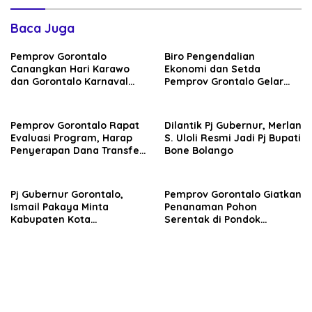
Baca Juga
Pemprov Gorontalo
Biro Pengendalian
Canangkan Hari Karawo
Ekonomi dan Setda
dan Gorontalo Karnaval
Pemprov Grontalo Gelar
Karawo 2024
Finalisasi Pendampingan
Penginputan Target Fisik
dan Keuangan 2024
Pemprov Gorontalo Rapat
Dilantik Pj Gubernur, Merlan
Evaluasi Program, Harap
S. Uloli Resmi Jadi Pj Bupati
Penyerapan Dana Transfer
Bone Bolango
dari Pemerintah Pusat
Dapat Drasakan Optimal
Masyarakat
Pj Gubernur Gorontalo,
Pemprov Gorontalo Giatkan
Ismail Pakaya Minta
Penanaman Pohon
Kabupaten Kota
Serentak di Pondok
Maksimalkan DAK 2024
Pesantren Hubulo