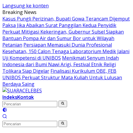
Langsung ke konten
Breaking News
Kasus Pungli Perizinan, Bupati Gowa Terancam Dijemput
Paksa Jika Abaikan Surat Panggilan Kedua Penyidik
Perkuat Mitigasi Kekeringan, Gubernur Sulsel Siapkan
Bantuan Pompa Air dan Sumur Bor untuk Wilayah
Petanian
Persiapan Memasuki Dunia Profesional
Kesehatan, 150 Calon Tenaga Laboratorium Medik Jalani
Uji Kompetensi di UNIBOS
Menikmati Senyum Indah
Indonesia dari Bumi Nawi Arigi, Festival Etnik Religi
Tolikara Siap Digelar
Finalisasi Kurikulum OBE, FEB
UNIBOS Perkuat Struktur Mata Kuliah Untuk Lulusan
Berdaya Saing
Indeks
Kontak