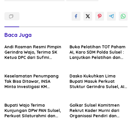
Baca Juga
Andi Rosman Resmi Pimpin
Buka Pelatihan TOT Paham
Gerindra Wajo, Terima SK
AI, Karo SDM Polda Sulsel :
Ketua DPC dari Sufmi
Lanjutkan Pelatihan dan
Dasco Ahmad
Edukasi Terhadap Pelajar di
Seluruh Wilayah Saudara
Keselamatan Penumpang
Dasko Kukuhkan Lima
Tak Bisa Ditawar, INSA
Bupati Masuk Perkuat
Minta Investigasi KM
Stuktur Gerindra Sulsel, AIA
Mutiara Sentosa II Objektif
Targetkan Konsolidasi
hingga Tingkat TPS
Bupati Wajo Terima
Golkar Sulsel Komitmen
Kunjungan DPW PAN Sulsel,
Rekrut Kader Murni dari
Perkuat Silaturahmi dan
Organisasi Pendiri dan
Sinergi Pembangunan
Didirikan
Daerah