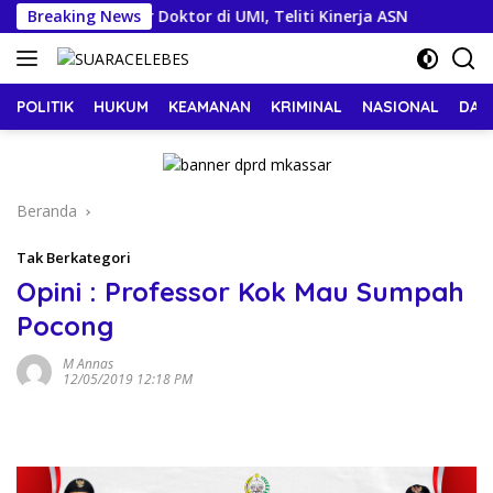
Langsung
min Raih Gelar Doktor di UMI, Teliti Kinerja ASN
Breaking News
Munaf
ke
konten
POLITIK
HUKUM
KEAMANAN
KRIMINAL
NASIONAL
DAE
Beranda
Tak Berkategori
Opini : Professor Kok Mau Sumpah
Pocong
M Annas
12/05/2019 12:18 PM