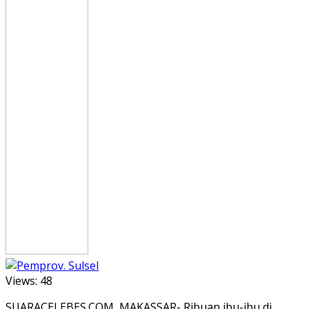
Views:
48
SUARACELEBES.COM, MAKASSAR- Ribuan ibu-ibu di