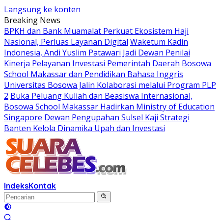
Langsung ke konten
Breaking News
BPKH dan Bank Muamalat Perkuat Ekosistem Haji
Nasional, Perluas Layanan Digital
Waketum Kadin
Indonesia, Andi Yuslim Patawari Jadi Dewan Penilai
Kinerja Pelayanan Investasi Pemerintah Daerah
Bosowa
School Makassar dan Pendidikan Bahasa Inggris
Universitas Bosowa Jalin Kolaborasi melalui Program PLP
2
Buka Peluang Kuliah dan Beasiswa Internasional,
Bosowa School Makassar Hadirkan Ministry of Education
Singapore
Dewan Pengupahan Sulsel Kaji Strategi
Banten Kelola Dinamika Upah dan Investasi
Indeks
Kontak