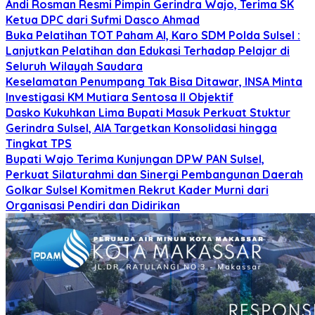
Andi Rosman Resmi Pimpin Gerindra Wajo, Terima SK
Ketua DPC dari Sufmi Dasco Ahmad
Buka Pelatihan TOT Paham AI, Karo SDM Polda Sulsel :
Lanjutkan Pelatihan dan Edukasi Terhadap Pelajar di
Seluruh Wilayah Saudara
Keselamatan Penumpang Tak Bisa Ditawar, INSA Minta
Investigasi KM Mutiara Sentosa II Objektif
Dasko Kukuhkan Lima Bupati Masuk Perkuat Stuktur
Gerindra Sulsel, AIA Targetkan Konsolidasi hingga
Tingkat TPS
Bupati Wajo Terima Kunjungan DPW PAN Sulsel,
Perkuat Silaturahmi dan Sinergi Pembangunan Daerah
Golkar Sulsel Komitmen Rekrut Kader Murni dari
Organisasi Pendiri dan Didirikan