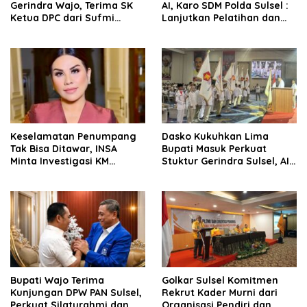
Gerindra Wajo, Terima SK
AI, Karo SDM Polda Sulsel :
Ketua DPC dari Sufmi
Lanjutkan Pelatihan dan
Dasco Ahmad
Edukasi Terhadap Pelajar di
Seluruh Wilayah Saudara
Keselamatan Penumpang
Dasko Kukuhkan Lima
Tak Bisa Ditawar, INSA
Bupati Masuk Perkuat
Minta Investigasi KM
Stuktur Gerindra Sulsel, AIA
Mutiara Sentosa II Objektif
Targetkan Konsolidasi
hingga Tingkat TPS
Bupati Wajo Terima
Golkar Sulsel Komitmen
Kunjungan DPW PAN Sulsel,
Rekrut Kader Murni dari
Perkuat Silaturahmi dan
Organisasi Pendiri dan