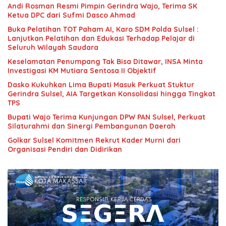
Andi Rosman Resmi Pimpin Gerindra Wajo, Terima SK
Ketua DPC dari Sufmi Dasco Ahmad
Buka Pelatihan TOT Paham AI, Karo SDM Polda Sulsel :
Lanjutkan Pelatihan dan Edukasi Terhadap Pelajar di
Seluruh Wilayah Saudara
Keselamatan Penumpang Tak Bisa Ditawar, INSA Minta
Investigasi KM Mutiara Sentosa II Objektif
Dasko Kukuhkan Lima Bupati Masuk Perkuat Stuktur
Gerindra Sulsel, AIA Targetkan Konsolidasi hingga Tingkat
TPS
Bupati Wajo Terima Kunjungan DPW PAN Sulsel, Perkuat
Silaturahmi dan Sinergi Pembangunan Daerah
Golkar Sulsel Komitmen Rekrut Kader Murni dari
Organisasi Pendiri dan Didirikan