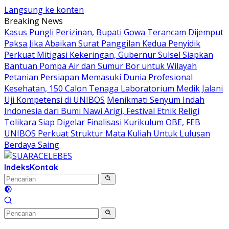
Langsung ke konten
Breaking News
Kasus Pungli Perizinan, Bupati Gowa Terancam Dijemput
Paksa Jika Abaikan Surat Panggilan Kedua Penyidik
Perkuat Mitigasi Kekeringan, Gubernur Sulsel Siapkan
Bantuan Pompa Air dan Sumur Bor untuk Wilayah
Petanian
Persiapan Memasuki Dunia Profesional
Kesehatan, 150 Calon Tenaga Laboratorium Medik Jalani
Uji Kompetensi di UNIBOS
Menikmati Senyum Indah
Indonesia dari Bumi Nawi Arigi, Festival Etnik Religi
Tolikara Siap Digelar
Finalisasi Kurikulum OBE, FEB
UNIBOS Perkuat Struktur Mata Kuliah Untuk Lulusan
Berdaya Saing
Indeks
Kontak