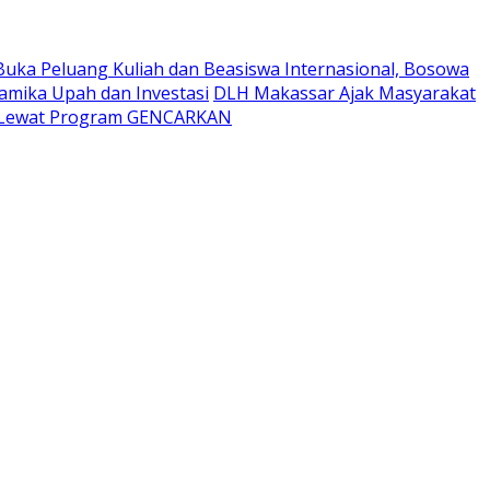
Buka Peluang Kuliah dan Beasiswa Internasional, Bosowa
namika Upah dan Investasi
DLH Makassar Ajak Masyarakat
t Lewat Program GENCARKAN