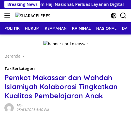
Langsung
erkuat Ekosistem Haji Nasional, Perluas Layanan Digital
Breaking News
ke
konten
POLITIK
HUKUM
KEAMANAN
KRIMINAL
NASIONAL
DAE
Beranda
Tak Berkategori
Pemkot Makassar dan Wahdah
Islamiyah Kolaborasi Tingkatkan
Kualitas Pembelajaran Anak
Min
25/03/2025 5:50 PM