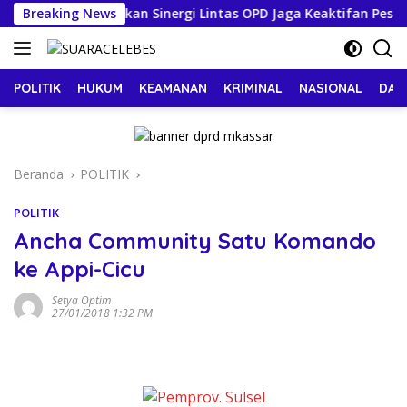
Langsung
akassar Tekankan Sinergi Lintas OPD Jaga Keaktifan Peserta 
Breaking News
ke
konten
POLITIK
HUKUM
KEAMANAN
KRIMINAL
NASIONAL
DAE
Beranda
POLITIK
POLITIK
Ancha Community Satu Komando
ke Appi-Cicu
Setya Optim
27/01/2018 1:32 PM