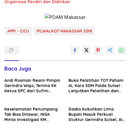
Organisasi Pendiri dan Didirikan
APPI - CICU
PILWALKOT MAKASSAR 2018
Baca Juga
Andi Rosman Resmi Pimpin
Buka Pelatihan TOT Paham
Gerindra Wajo, Terima SK
AI, Karo SDM Polda Sulsel :
Ketua DPC dari Sufmi
Lanjutkan Pelatihan dan
Dasco Ahmad
Edukasi Terhadap Pelajar di
Seluruh Wilayah Saudara
Keselamatan Penumpang
Dasko Kukuhkan Lima
Tak Bisa Ditawar, INSA
Bupati Masuk Perkuat
Minta Investigasi KM
Stuktur Gerindra Sulsel, AIA
Mutiara Sentosa II Objektif
Targetkan Konsolidasi
hingga Tingkat TPS