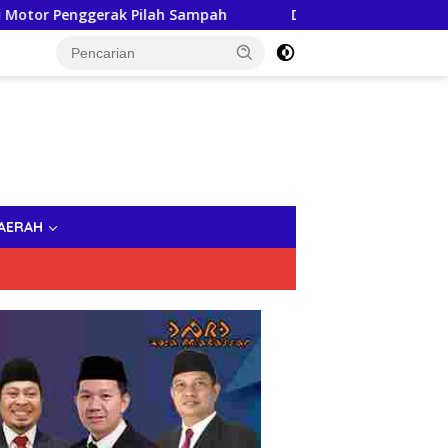
ilah Sampah
DWP Makassar dan Bhayangkari Brimob Be
AERAH