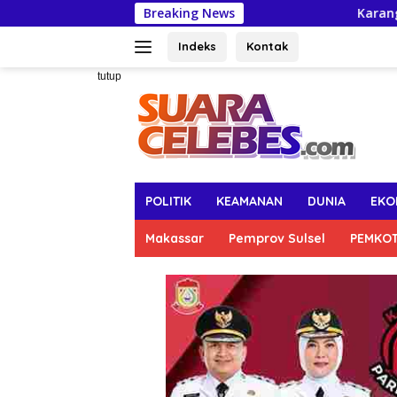
Langsung
Breaking News
Karang Taruna Makassar Al
ke
konten
Indeks
Kontak
tutup
POLITIK
KEAMANAN
DUNIA
EKO
Makassar
Pemprov Sulsel
PEMKO