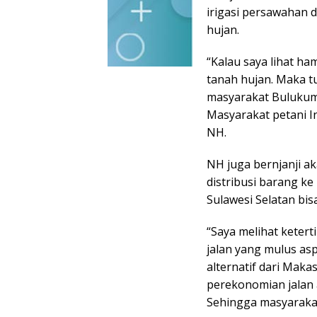
irigasi persawahan 
hujan.
“Kalau saya lihat h
tanah hujan. Maka t
masyarakat Bulukumb
Masyarakat petani In
NH.
NH juga bernjanji 
distribusi barang k
Sulawesi Selatan bis
“Saya melihat keter
jalan yang mulus as
alternatif dari Mak
perekonomian jalan ak
Sehingga masyarakat