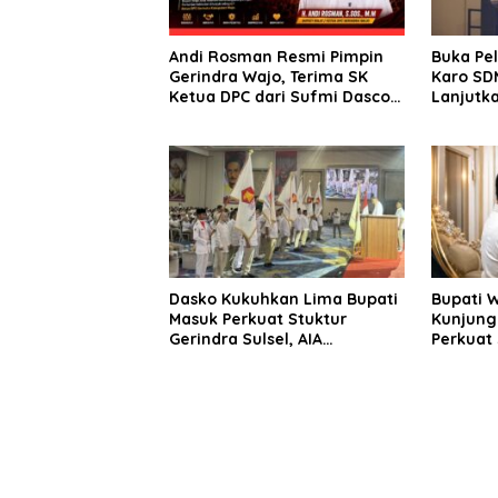
Andi Rosman Resmi Pimpin
Buka Pe
Gerindra Wajo, Terima SK
Karo SDM
Ketua DPC dari Sufmi Dasco
Lanjutka
Ahmad
Edukasi 
Seluruh
Dasko Kukuhkan Lima Bupati
Bupati 
Masuk Perkuat Stuktur
Kunjung
Gerindra Sulsel, AIA
Perkuat 
Targetkan Konsolidasi
Sinergi
hingga Tingkat TPS
Daerah