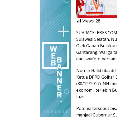
Views:
28
SUARACELEBES.COM,
Sulawesi Selatan, N
Ojek Gabah Bulukum
Gantarang. Warga t
dan swafoto bersam
Nurdin Halid tiba di
Ketua DPRD Golkar 
(30/12/2017). NH m
ekonomi, terlebih 
luas.
Potensi tersebut bisa
menjadi Gubernur S