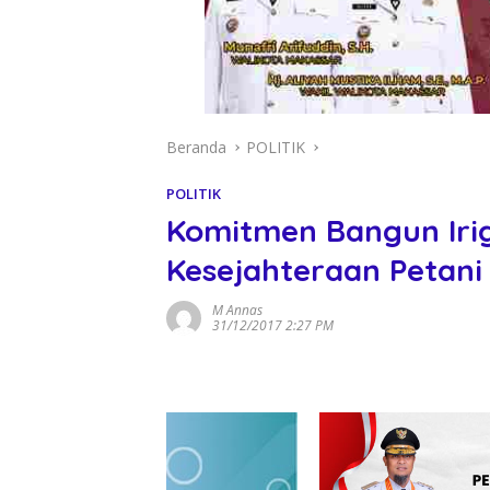
Beranda
POLITIK
POLITIK
Komitmen Bangun Irig
Kesejahteraan Petani
M Annas
31/12/2017 2:27 PM