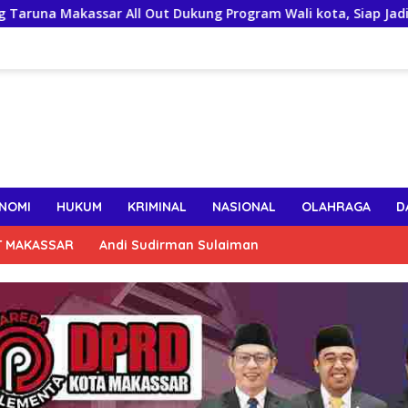
l Out Dukung Program Wali kota, Siap Jadi Motor Penggerak P
NOMI
HUKUM
KRIMINAL
NASIONAL
OLAHRAGA
D
T MAKASSAR
Andi Sudirman Sulaiman