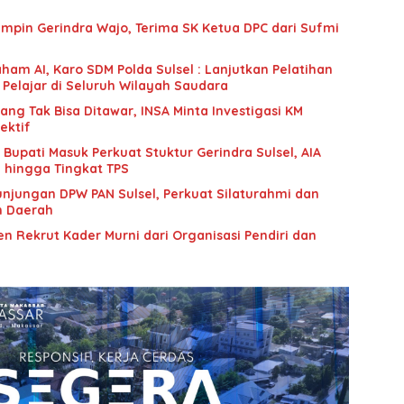
mpin Gerindra Wajo, Terima SK Ketua DPC dari Sufmi
ham AI, Karo SDM Polda Sulsel : Lanjutkan Pelatihan
 Pelajar di Seluruh Wilayah Saudara
g Tak Bisa Ditawar, INSA Minta Investigasi KM
ektif
upati Masuk Perkuat Stuktur Gerindra Sulsel, AIA
i hingga Tingkat TPS
unjungan DPW PAN Sulsel, Perkuat Silaturahmi dan
n Daerah
n Rekrut Kader Murni dari Organisasi Pendiri dan