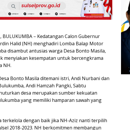
 BULUKUMBA – Kedatangan Calon Gubernur
urdin Halid (NH) menghadiri Lomba Balap Motor
ba disambut antusias warga Desa Bonto Masila,
ak menyiakan kesempatan untuk bercengkrama
a NH.
 Desa Bonto Masila ditemani istri, Andi Nurbani dan
Bulukumba, Andi Hamzah Pangki, Sabtu
enuturkan desa merupakan sumber kekuatan
Bulukumba yang memiliki hamparan sawah yang
 terkelola dengan baik jika NH-Aziz nanti terpilih
ulsel 2018-2023. NH berkomitmen membangun