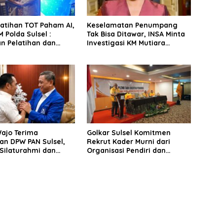
latihan TOT Paham AI,
Keselamatan Penumpang
 Polda Sulsel :
Tak Bisa Ditawar, INSA Minta
n Pelatihan dan
Investigasi KM Mutiara
Terhadap Pelajar di
Sentosa II Objektif
 Wilayah Saudara
Wajo Terima
Golkar Sulsel Komitmen
an DPW PAN Sulsel,
Rekrut Kader Murni dari
Silaturahmi dan
Organisasi Pendiri dan
 Pembangunan
Didirikan