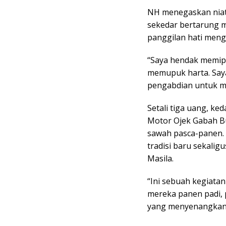
NH menegaskan niat
sekedar bertarung 
panggilan hati me
“Saya hendak memipi
memupuk harta. Saya
pengabdian untuk me
Setali tiga uang, k
Motor Ojek Gabah Bu
sawah pasca-panen. 
tradisi baru sekalig
Masila.
“Ini sebuah kegiata
mereka panen padi,
yang menyenangkan 