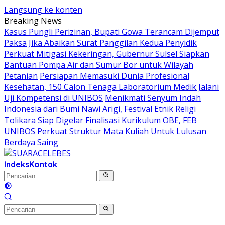
Langsung ke konten
Breaking News
Kasus Pungli Perizinan, Bupati Gowa Terancam Dijemput
Paksa Jika Abaikan Surat Panggilan Kedua Penyidik
Perkuat Mitigasi Kekeringan, Gubernur Sulsel Siapkan
Bantuan Pompa Air dan Sumur Bor untuk Wilayah
Petanian
Persiapan Memasuki Dunia Profesional
Kesehatan, 150 Calon Tenaga Laboratorium Medik Jalani
Uji Kompetensi di UNIBOS
Menikmati Senyum Indah
Indonesia dari Bumi Nawi Arigi, Festival Etnik Religi
Tolikara Siap Digelar
Finalisasi Kurikulum OBE, FEB
UNIBOS Perkuat Struktur Mata Kuliah Untuk Lulusan
Berdaya Saing
Indeks
Kontak