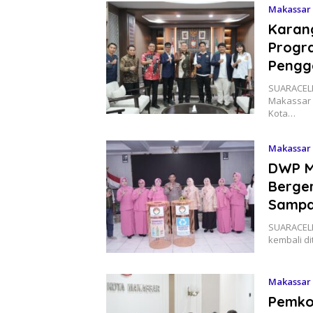
Makassar
Karan
Progra
Pengg
SUARACEL
Makassar 
Kota…
Makassar
DWP M
Berger
Sampa
SUARACELE
kembali d
Makassar
Pemko