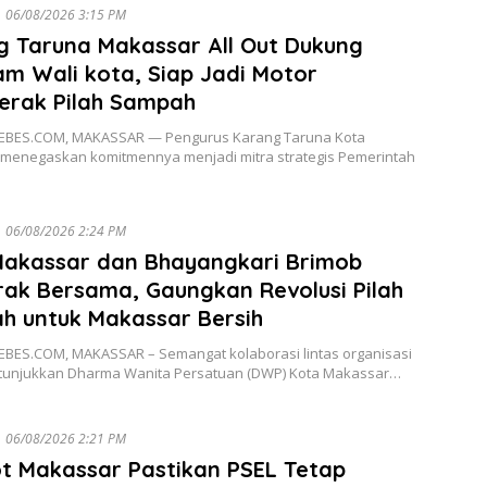
06/08/2026 3:15 PM
g Taruna Makassar All Out Dukung
m Wali kota, Siap Jadi Motor
erak Pilah Sampah
EBES.COM, MAKASSAR — Pengurus Karang Taruna Kota
menegaskan komitmennya menjadi mitra strategis Pemerintah
06/08/2026 2:24 PM
akassar dan Bhayangkari Brimob
ak Bersama, Gaungkan Revolusi Pilah
h untuk Makassar Bersih
BES.COM, MAKASSAR – Semangat kolaborasi lintas organisasi
itunjukkan Dharma Wanita Persatuan (DWP) Kota Makassar…
06/08/2026 2:21 PM
t Makassar Pastikan PSEL Tetap