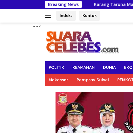
Langsung
Breaking News
Karang Taruna Makassar All Out Dukung
ke
konten
Indeks
Kontak
tutup
POLITIK
KEAMANAN
DUNIA
EKO
Makassar
Pemprov Sulsel
PEMKO