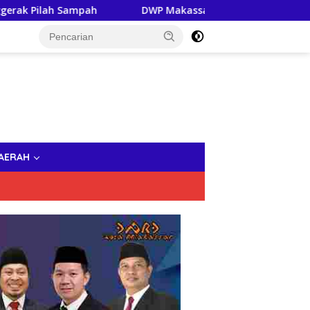
DWP Makassar dan Bhayangkari Brimob Bergerak Bersam
AERAH