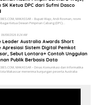
 SK Ketua DPC dari Sufmi Dasco
d
BES.COM, MAKASSAR – Bupati Wajo, Andi Rosman, resmi
sebagai Ketua Dewan Pimpinan Cabang (DPC)…
06/08/2026 8:24 AM
 Leader Australia Awards Short
 Apresiasi Sistem Digital Pemkot
sar, Sebut Lontara+ Contoh Unggulan
nan Publik Berbasis Data
BES.COM, MAKASSAR – Dinas Komunikasi dan Informatika
 Kota Makassar menerima kunjungan peserta Australia