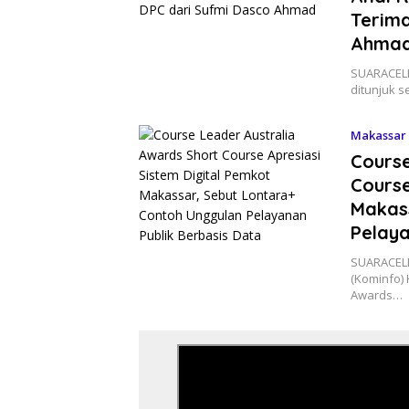
Terima
Ahma
SUARACELE
ditunjuk 
Makassar
Course
Course
Makas
Pelaya
SUARACELE
(Kominfo)
Awards…