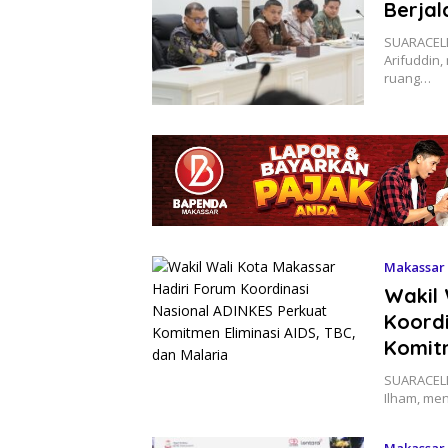
Berjal
SUARACELE
Arifuddin
ruang…
Makassar
Wakil 
Koordi
Komitm
SUARACELE
Ilham, me
Makassar