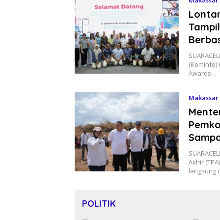
Lontar
Tampil
Berbas
SUARACELE
(Kominfo)
Awards…
Makassar
Menter
Pemkot
Samp
SUARACEL
Akhir (TP
langsung 
POLITIK