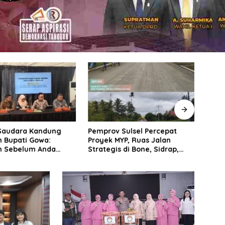
Saudara Kandung
Pemprov Sulsel Percepat
KOPR
n Bupati Gowa:
Proyek MYP, Ruas Jalan
Siap
h Sebelum Anda
Strategis di Bone, Sidrap,
Keme
kan Fakta Hukum
dan Soppeng Terus Dibenahi
Peng
Pere
Berba