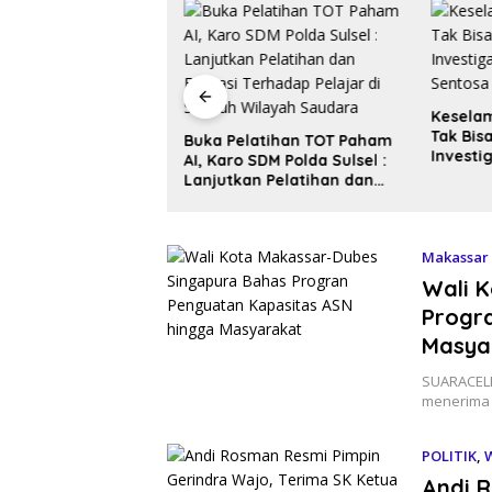
sman Resmi Pimpin
Kesela
a Wajo, Terima SK
Tak Bis
Buka Pelatihan TOT Paham
PC dari Sufmi Dasco
Investi
AI, Karo SDM Polda Sulsel :
Sentosa
Lanjutkan Pelatihan dan
Edukasi Terhadap Pelajar di
Seluruh Wilayah Saudara
Makassar
Wali 
Progr
Masya
SUARACELE
menerima 
POLITIK
,
Andi 