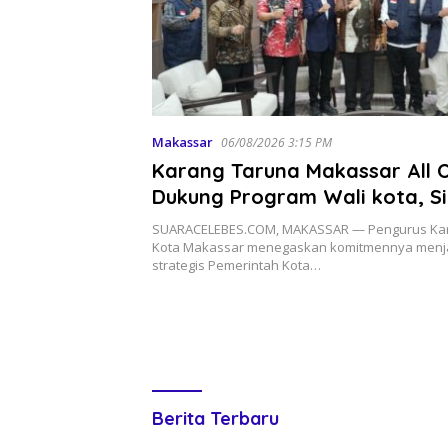
Makassar
06/08/2026 3:15 PM
Karang Taruna Makassar All 
Dukung Program Wali kota, Si
Motor Penggerak Pilah Samp
SUARACELEBES.COM, MAKASSAR — Pengurus Ka
Kota Makassar menegaskan komitmennya menja
strategis Pemerintah Kota…
SUARACELEBES
Berita Terbaru