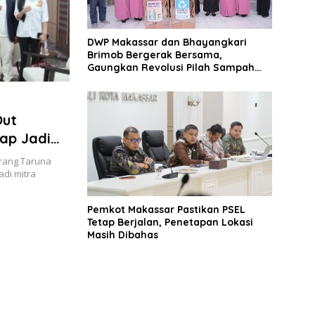
DWP Makassar dan Bhayangkari
Brimob Bergerak Bersama,
Gaungkan Revolusi Pilah Sampah
untuk Makassar Bersih
Out
ap Jadi
ah
rang Taruna
di mitra
Pemkot Makassar Pastikan PSEL
Tetap Berjalan, Penetapan Lokasi
Masih Dibahas