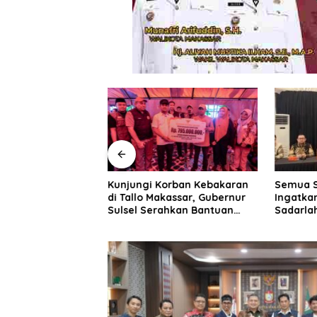
enko Pangan dan
Kunjungi Korban Kebakaran
Semua 
ernur Sulsel
di Tallo Makassar, Gubernur
Ingatka
P Optimalkan
Sulsel Serahkan Bantuan
Sadarla
merintah untuk
Rp795 Juta
Disadar