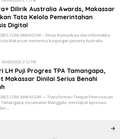
06/08/2026 2:15 PM
a+ Dilirik Australia Awards, Makassar
kan Tata Kelola Pemerintahan
is Digital
BES.COM, MAKASSAR – Dinas Komunikasi dan Informatika
 Kota Makassar menerima kunjungan peserta Australia
06/08/2026 2:12 PM
i LH Puji Progres TPA Tamangapa,
 Makassar Dinilai Serius Benahi
ah
EBES.COM, MAKASSAR — Transformasi Tempat Pemrosesan
A) Tamangapa, Kecamatan Manggala, mendapat apresiasi
dari…