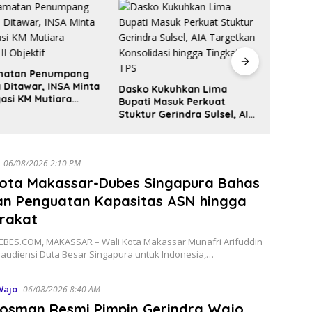
matan Penumpang
Bupati
a Ditawar, INSA Minta
Kunjun
Dasko Kukuhkan Lima
gasi KM Mutiara
Perkua
Bupati Masuk Perkuat
 II Objektif
Sinerg
Stuktur Gerindra Sulsel, AIA
Daera
Targetkan Konsolidasi
hingga Tingkat TPS
06/08/2026 2:10 PM
Kota Makassar-Dubes Singapura Bahas
an Penguatan Kapasitas ASN hingga
rakat
BES.COM, MAKASSAR – Wali Kota Makassar Munafri Arifuddin
audiensi Duta Besar Singapura untuk Indonesia,…
Wajo
06/08/2026 8:40 AM
Rosman Resmi Pimpin Gerindra Wajo,