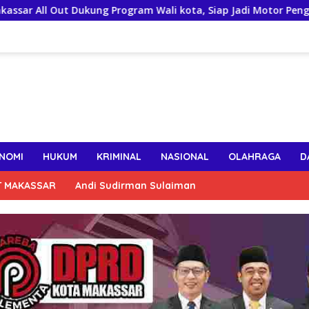
 Program Wali kota, Siap Jadi Motor Penggerak Pilah Sampah
NOMI
HUKUM
KRIMINAL
NASIONAL
OLAHRAGA
D
T MAKASSAR
Andi Sudirman Sulaiman