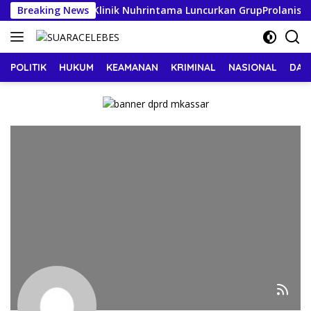
Langsung
eranjangSayur”: Klinik Nuhrintama Luncurkan GrupProlanis Bar
Breaking News
ke
konten
POLITIK
HUKUM
KEAMANAN
KRIMINAL
NASIONAL
DAE