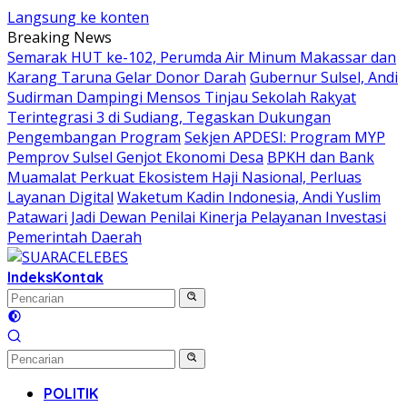
Langsung ke konten
Breaking News
Semarak HUT ke-102, Perumda Air Minum Makassar dan
Karang Taruna Gelar Donor Darah
Gubernur Sulsel, Andi
Sudirman Dampingi Mensos Tinjau Sekolah Rakyat
Terintegrasi 3 di Sudiang, Tegaskan Dukungan
Pengembangan Program
Sekjen APDESI: Program MYP
Pemprov Sulsel Genjot Ekonomi Desa
BPKH dan Bank
Muamalat Perkuat Ekosistem Haji Nasional, Perluas
Layanan Digital
Waketum Kadin Indonesia, Andi Yuslim
Patawari Jadi Dewan Penilai Kinerja Pelayanan Investasi
Pemerintah Daerah
Indeks
Kontak
POLITIK