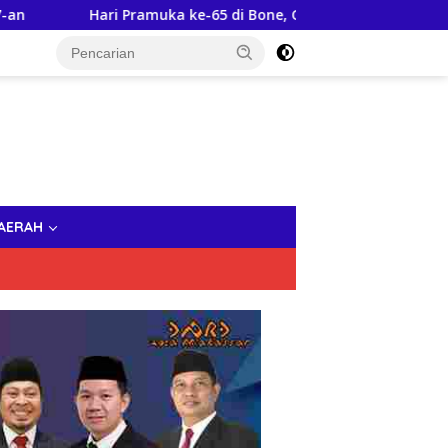
Hari Pramuka ke-65 di Bone, Gubernur Sulsel dan Mentan RI Lep
AERAH