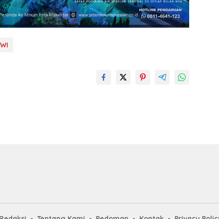
EWI
Redaksi
Tentang Kami
Pedoman
Kontak
Privacy Polic