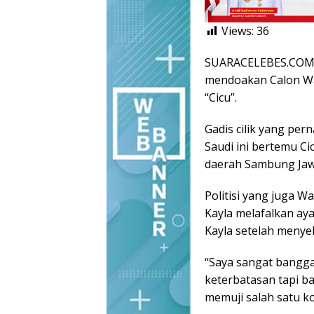
Views:
36
SUARACELEBES.COM, 
mendoakan Calon Wa
“Cicu”.
Gadis cilik yang pe
Saudi ini bertemu Cic
daerah Sambung Jawa
Politisi yang juga W
Kayla melafalkan ay
Kayla setelah menye
“Saya sangat bangga
keterbatasan tapi ba
memuji salah satu ko