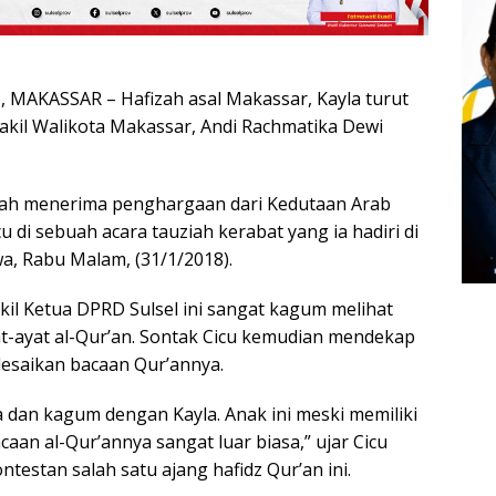
MAKASSAR – Hafizah asal Makassar, Kayla turut
kil Walikota Makassar, Andi Rachmatika Dewi
rnah menerima penghargaan dari Kedutaan Arab
u di sebuah acara tauziah kerabat yang ia hadiri di
, Rabu Malam, (31/1/2018).
akil Ketua DPRD Sulsel ini sangat kagum melihat
at-ayat al-Qur’an. Sontak Cicu kemudian mendekap
lesaikan bacaan Qur’annya.
 dan kagum dengan Kayla. Anak ini meski memiliki
caan al-Qur’annya sangat luar biasa,” ujar Cicu
ntestan salah satu ajang hafidz Qur’an ini.