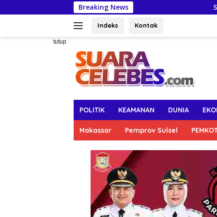
Langsung
Breaking News
Sambut HUT R
ke
konten
Indeks
Kontak
tutup
POLITIK
KEAMANAN
DUNIA
EKO
Makassar
Pemprov Sulsel
PEMKO