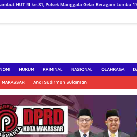
I ke-81, Polsek Manggala Gelar Beragam Lomba 17-an
NOMI
HUKUM
KRIMINAL
NASIONAL
OLAHRAGA
D
T MAKASSAR
Andi Sudirman Sulaiman