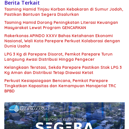
Berita Terkait
Tasming Hamid Tinjau Korban Kebakaran di Sumur Jodoh,
Pastikan Bantuan Segera Disalurkan
Tasming Hamid Dorong Peningkatan Literasi Keuangan
Masyarakat Lewat Program GENCARKAN
Rakerkonas APINDO XXXV Bahas Ketahanan Ekonomi
Nasional, Wali Kota Parepare Perkuat Kolaborasi dengan
Dunia Usaha
LPG 3 Kg di Parepare Disorot, Pemkot Parepare Turun
Langsung Awasi Distribusi Hingga Pengecer
Kelangkaan Teratasi, Sekda Parepare Pastikan Stok LPG 3
Kg Aman dan Distribusi Tetap Diawasi Ketat
Perkuat Kesiapsiagaan Bencana, Pemkot Parepare
Tingkatkan Kapasitas dan Kemampuan Manajerial TRC
BPBD