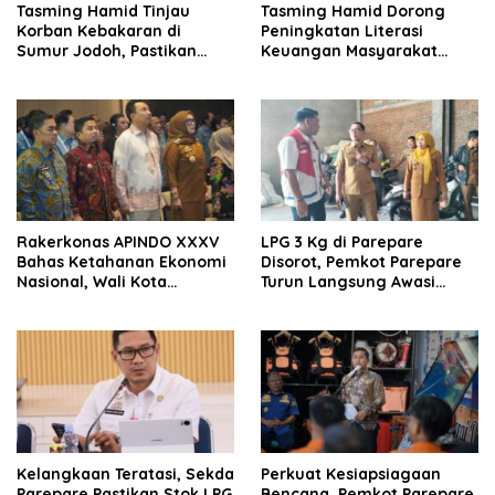
Tasming Hamid Tinjau
Tasming Hamid Dorong
Korban Kebakaran di
Peningkatan Literasi
Sumur Jodoh, Pastikan
Keuangan Masyarakat
Bantuan Segera Disalurkan
Lewat Program GENCARKAN
Rakerkonas APINDO XXXV
LPG 3 Kg di Parepare
Bahas Ketahanan Ekonomi
Disorot, Pemkot Parepare
Nasional, Wali Kota
Turun Langsung Awasi
Parepare Perkuat
Distribusi Hingga Pengecer
Kolaborasi dengan Dunia
Usaha
Kelangkaan Teratasi, Sekda
Perkuat Kesiapsiagaan
Parepare Pastikan Stok LPG
Bencana, Pemkot Parepare