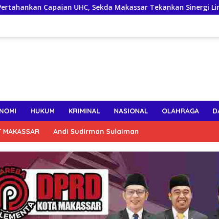
n UHC, Sekda Makassar Tekankan Sinergi Lintas OPD Jaga Keakt
NOMI
HUKUM
KRIMINAL
NASIONAL
OLAHRAGA
D
T MAKASSAR
Andi Sudirman Sulaiman