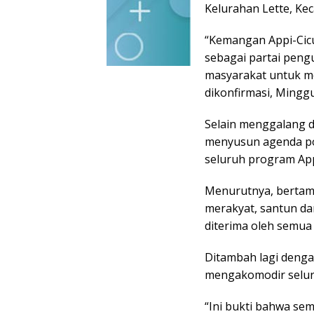
Kelurahan Lette, Ke
“Kemangan Appi-Cicu
sebagai partai pengu
masyarakat untuk me
dikonfirmasi, Minggu
Selain menggalang 
menyusun agenda pol
seluruh program App
Menurutnya, bertam
merakyat, santun dan
diterima oleh semua
Ditambah lagi denga
mengakomodir seluru
“Ini bukti bahwa se