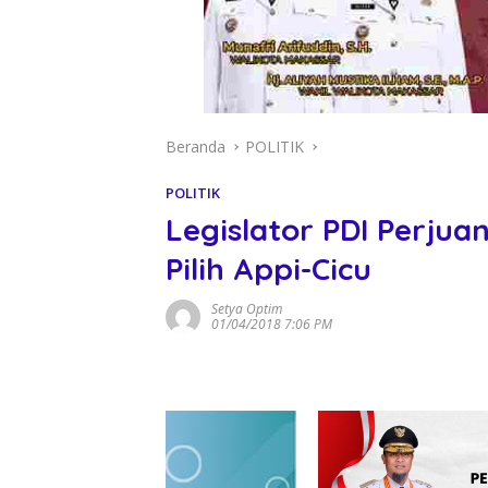
Beranda
POLITIK
POLITIK
Legislator PDI Perju
Pilih Appi-Cicu
Setya Optim
01/04/2018 7:06 PM