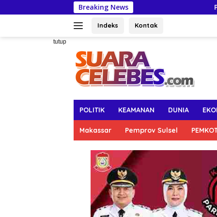
Langsung
Breaking News
Pertahankan Capaia
ke
konten
Indeks
Kontak
tutup
POLITIK
KEAMANAN
DUNIA
EKO
Makassar
Pemprov Sulsel
PEMKO