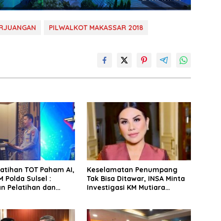
ERJUANGAN
PILWALKOT MAKASSAR 2018
latihan TOT Paham AI,
Keselamatan Penumpang
 Polda Sulsel :
Tak Bisa Ditawar, INSA Minta
n Pelatihan dan
Investigasi KM Mutiara
Terhadap Pelajar di
Sentosa II Objektif
 Wilayah Saudara