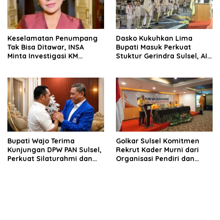
Keselamatan Penumpang
Dasko Kukuhkan Lima
Tak Bisa Ditawar, INSA
Bupati Masuk Perkuat
Minta Investigasi KM
Stuktur Gerindra Sulsel, AIA
Mutiara Sentosa II Objektif
Targetkan Konsolidasi
hingga Tingkat TPS
Bupati Wajo Terima
Golkar Sulsel Komitmen
Kunjungan DPW PAN Sulsel,
Rekrut Kader Murni dari
Perkuat Silaturahmi dan
Organisasi Pendiri dan
Sinergi Pembangunan
Didirikan
Daerah