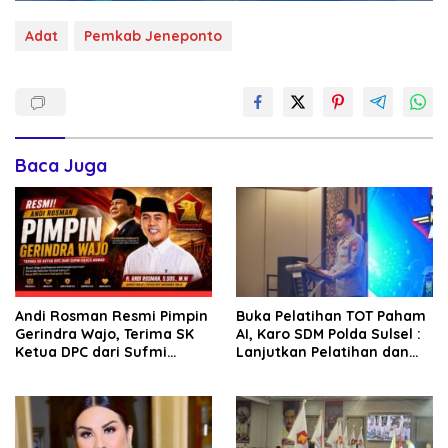
Adat
Pemkab Jeneponto
Baca Juga
Andi Rosman Resmi Pimpin
Buka Pelatihan TOT Paham
Gerindra Wajo, Terima SK
AI, Karo SDM Polda Sulsel :
Ketua DPC dari Sufmi
Lanjutkan Pelatihan dan
Dasco Ahmad
Edukasi Terhadap Pelajar di
Seluruh Wilayah Saudara