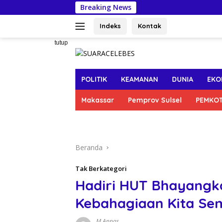
Langsung
Breaking News
Tasmin
ke
konten
Indeks
Kontak
tutup
POLITIK
KEAMANAN
DUNIA
EKO
Makassar
Pemprov Sulsel
PEMKO
Beranda
Tak Berkategori
Hadiri HUT Bhayangka
Kebahagiaan Kita Se
M Annas