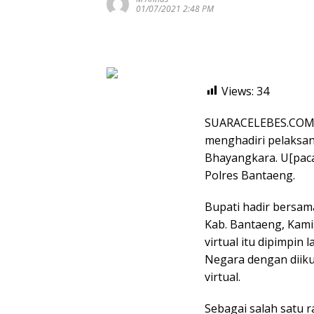
01/07/2021 2:48 PM
Views:
34
SUARACELEBES.COM,
menghadiri pelaksa
Bhayangkara. U[pacar
Polres Bantaeng.
Bupati hadir bersam
Kab. Bantaeng, Kamis
virtual itu dipimpin
Negara dengan diikut
virtual.
Sebagai salah satu 