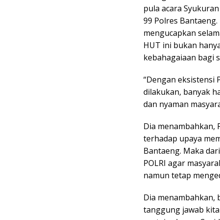
pula acara Syukuran
99 Polres Bantaeng.
mengucapkan selama
HUT ini bukan hanya
kebahagaiaan bagi s
“Dengan eksistensi Po
dilakukan, banyak h
dan nyaman masyaraka
Dia menambahkan, Po
terhadap upaya memu
Bantaeng. Maka dar
POLRI agar masyarak
namun tetap menged
Dia menambahkan, b
tanggung jawab kita