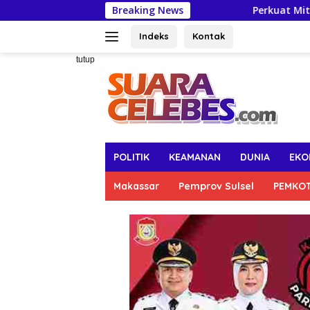
Langsung
Breaking News
Perkuat Mitigasi Kekeringan, Gube
ke
konten
Indeks
Kontak
tutup
POLITIK
KEAMANAN
DUNIA
EKO
Makassar
Pemprov Sulsel
PEMKO