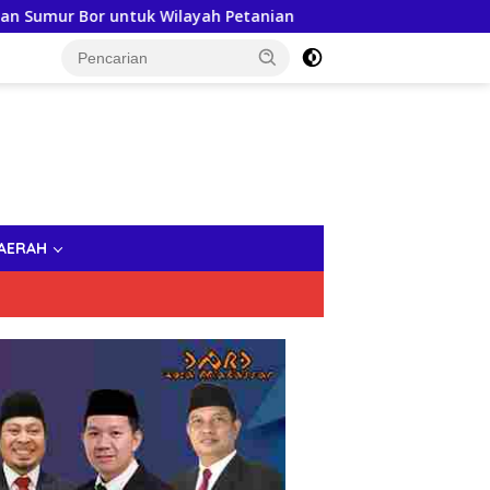
ilayah Petanian
Persiapan Memasuki Dunia Profesional 
AERAH