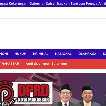
rnur Sulsel Siapkan Bantuan Pompa Air dan Sumur Bor untuk W
NOMI
HUKUM
KRIMINAL
NASIONAL
OLAHRAGA
D
T MAKASSAR
Andi Sudirman Sulaiman