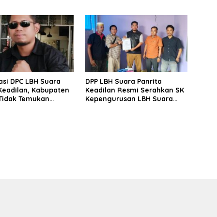
atifikasi
Bantuan Korban Puting
Beliung
asi DPC LBH Suara
DPP LBH Suara Panrita
Keadilan, Kabupaten
Keadilan Resmi Serahkan SK
 Tidak Temukan
Kepengurusan LBH Suara
 Mafia BBM di SPBU
Panrita Keadilan Kabupaten
ng Takalar
Takalar