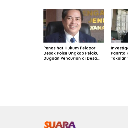
1426/Takalar, Tinjau
Unsur Gr
Pembangunan dan Serap
Aspirasi Prajurit
Penasihat Hukum Pelapor
Investig
Desak Polisi Ungkap Pelaku
Panrita 
Dugaan Pencurian di Desa
Takalar
Balangdatu
Indikasi
Panaika