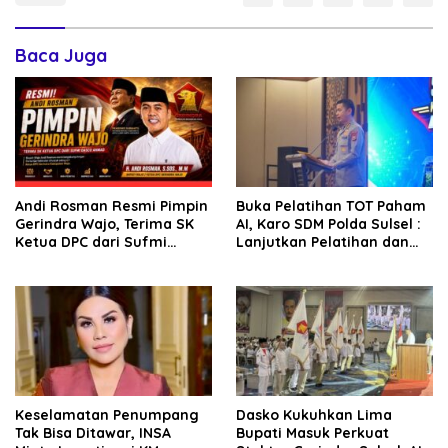
Baca Juga
Andi Rosman Resmi Pimpin
Buka Pelatihan TOT Paham
Gerindra Wajo, Terima SK
AI, Karo SDM Polda Sulsel :
Ketua DPC dari Sufmi
Lanjutkan Pelatihan dan
Dasco Ahmad
Edukasi Terhadap Pelajar di
Seluruh Wilayah Saudara
Keselamatan Penumpang
Dasko Kukuhkan Lima
Tak Bisa Ditawar, INSA
Bupati Masuk Perkuat