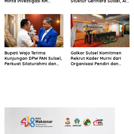
Minta Investigasi KM
Stuktur Gerindra Sulsel, AIA
Mutiara Sentosa II Objektif
Targetkan Konsolidasi
hingga Tingkat TPS
Bupati Wajo Terima
Golkar Sulsel Komitmen
Kunjungan DPW PAN Sulsel,
Rekrut Kader Murni dari
Perkuat Silaturahmi dan
Organisasi Pendiri dan
Sinergi Pembangunan
Didirikan
Daerah