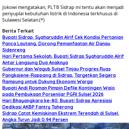
Jokowi mengatakan, PLTB Sidrap ini tentu akan menjadi
penyuplai kebutuhan listrik di Indonesia terkhusus di
Sulawesi Selatan.(*)
Berita Terkait
Bupati Sidrap, Syaharuddin Alrif Cek Kondisi Pertanian
Panca Lautang, Dorong Pemanfaatan Air Danau
Sidenreng
Hari Pertama Sekolah, Bupati Sidrap Syaharuddin Alrif
Antar Langsung Dua Anaknya
Gubernur dan Wagub Sulsel Tinjau Progres Ruas
Pangkajene-Rappang di Sidrap, Targetkan Segera
Rampung untuk Dukung Ekonomi Warga
Bupati Andi Rosman Pimpin Defile Kontingen Wajo
pada Pembukaan Porsenijar PGRI Sulsel 2026
Hari Bhayangkara ke-80, Bupati Sidrap Apresiasi
Dedikasi AKBP Fantry Taherong
Sidrap Catat Kemiskinan Ekstrem Terendah di Sulsel,
Angka Turun Jadi 0,94 Persen