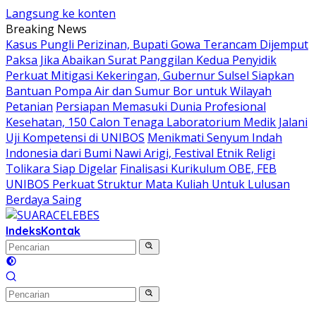
Langsung ke konten
Breaking News
Kasus Pungli Perizinan, Bupati Gowa Terancam Dijemput
Paksa Jika Abaikan Surat Panggilan Kedua Penyidik
Perkuat Mitigasi Kekeringan, Gubernur Sulsel Siapkan
Bantuan Pompa Air dan Sumur Bor untuk Wilayah
Petanian
Persiapan Memasuki Dunia Profesional
Kesehatan, 150 Calon Tenaga Laboratorium Medik Jalani
Uji Kompetensi di UNIBOS
Menikmati Senyum Indah
Indonesia dari Bumi Nawi Arigi, Festival Etnik Religi
Tolikara Siap Digelar
Finalisasi Kurikulum OBE, FEB
UNIBOS Perkuat Struktur Mata Kuliah Untuk Lulusan
Berdaya Saing
Indeks
Kontak