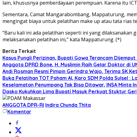
lain, khususnya pemberdayaan perempuan. Karena itu I
Sementara, Camat Mangarabombang, Mappaturung, meminta 
mengingat biaya untuk pelatihan make up atau tata rias t
“Baru kali ini ada pelatihan seperti ini yang dilaksanakan
melaksanakan pelatihan ini,” kata Mappaturung. (*)
Berita Terkait
Kasus Pungli Perizinan, Bupati Gowa Terancam Dijemput 
Anggota DPRD Bone, H. Muslimin Raih Gelar Doktor di UMI,
Andi Rosman Resmi Pimpin Gerindra Wajo, Terima SK Ke
Buka Pelatihan TOT Paham AI, Karo SDM Polda Sulsel : L
Keselamatan Penumpang Tak Bisa Ditawar, INSA Minta Inv
Dasko Kukuhkan Lima Bupati Masuk Perkuat Stuktur Gerin
ANGGOTA DPR-RI
Indira Chunda Thita
Komentar