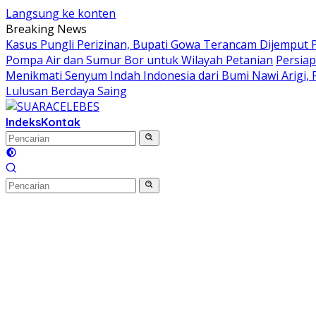
Langsung ke konten
Breaking News
Kasus Pungli Perizinan, Bupati Gowa Terancam Dijemput P
Pompa Air dan Sumur Bor untuk Wilayah Petanian
Persiap
Menikmati Senyum Indah Indonesia dari Bumi Nawi Arigi, Fes
Lulusan Berdaya Saing
Indeks
Kontak