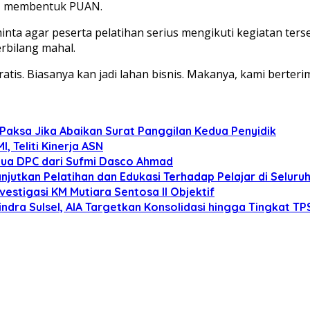
CT membentuk PUAN.
agar peserta pelatihan serius mengikuti kegiatan terseb
erbilang mahal.
 gratis. Biasanya kan jadi lahan bisnis. Makanya, kami berte
Paksa Jika Abaikan Surat Panggilan Kedua Penyidik
 Teliti Kinerja ASN
tua DPC dari Sufmi Dasco Ahmad
anjutkan Pelatihan dan Edukasi Terhadap Pelajar di Selur
estigasi KM Mutiara Sentosa II Objektif
dra Sulsel, AIA Targetkan Konsolidasi hingga Tingkat TP