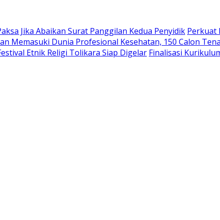
aksa Jika Abaikan Surat Panggilan Kedua Penyidik
Perkuat 
an Memasuki Dunia Profesional Kesehatan, 150 Calon Tena
tival Etnik Religi Tolikara Siap Digelar
Finalisasi Kurikul