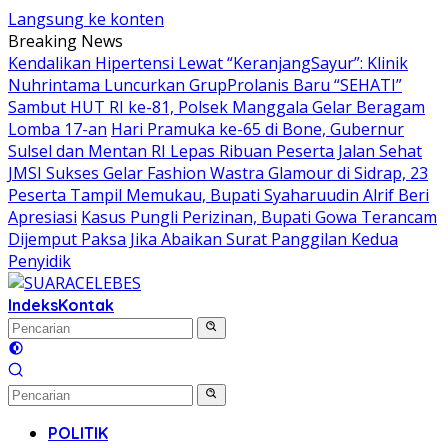
Langsung ke konten
Breaking News
Kendalikan Hipertensi Lewat “KeranjangSayur”: Klinik
Nuhrintama Luncurkan GrupProlanis Baru “SEHATI”
Sambut HUT RI ke-81, Polsek Manggala Gelar Beragam
Lomba 17-an
Hari Pramuka ke-65 di Bone, Gubernur
Sulsel dan Mentan RI Lepas Ribuan Peserta Jalan Sehat
JMSI Sukses Gelar Fashion Wastra Glamour di Sidrap, 23
Peserta Tampil Memukau, Bupati Syaharuudin Alrif Beri
Apresiasi
Kasus Pungli Perizinan, Bupati Gowa Terancam
Dijemput Paksa Jika Abaikan Surat Panggilan Kedua
Penyidik
Indeks
Kontak
POLITIK