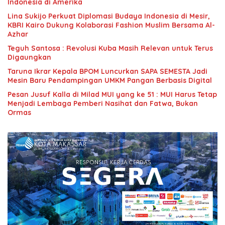
Indonesia di Amerika
Lina Sukijo Perkuat Diplomasi Budaya Indonesia di Mesir,
KBRI Kairo Dukung Kolaborasi Fashion Muslim Bersama Al-
Azhar
Teguh Santosa : Revolusi Kuba Masih Relevan untuk Terus
Digaungkan
Taruna Ikrar Kepala BPOM Luncurkan SAPA SEMESTA Jadi
Mesin Baru Pendampingan UMKM Pangan Berbasis Digital
Pesan Jusuf Kalla di Milad MUI yang ke 51 : MUI Harus Tetap
Menjadi Lembaga Pemberi Nasihat dan Fatwa, Bukan
Ormas