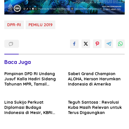
DPR-RI
PEMILU 2019
Baca Juga
Pimpinan DPD RI Undang
Sabet Grand Champion
Jusuf Kalla Hadiri Sidang
ALOHA, Herson Harumkan
Tahunan MPR, Tamsil
Indonesia di Amerika
Linrung: Momentum
Membangun Solidaritas
Kepemimpinan Bangsa
Lina Sukijo Perkuat
Teguh Santosa : Revolusi
Diplomasi Budaya
Kuba Masih Relevan untuk
Indonesia di Mesir, KBRI
Terus Digaungkan
Kairo Dukung Kolaborasi
Fashion Muslim Bersama
Al-Azhar