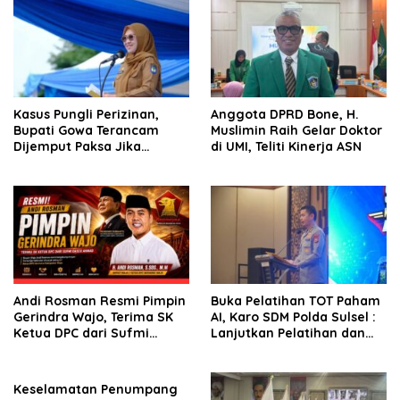
Kasus Pungli Perizinan,
Anggota DPRD Bone, H.
Bupati Gowa Terancam
Muslimin Raih Gelar Doktor
Dijemput Paksa Jika
di UMI, Teliti Kinerja ASN
Abaikan Surat Panggilan
Kedua Penyidik
Andi Rosman Resmi Pimpin
Buka Pelatihan TOT Paham
Gerindra Wajo, Terima SK
AI, Karo SDM Polda Sulsel :
Ketua DPC dari Sufmi
Lanjutkan Pelatihan dan
Dasco Ahmad
Edukasi Terhadap Pelajar di
Seluruh Wilayah Saudara
Keselamatan Penumpang