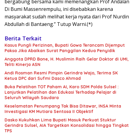
bergabung bersama kami memenangkan Prof Andalan
Di Bumi Massenrempulu, ini disebabkan karena
masyarakat sudah melihat kerja nyata dari Prof Nurdin
Abdullah di Bantaeng.” Tutup Warni.(*)
Berita Terkait
Kasus Pungli Perizinan, Bupati Gowa Terancam Dijemput
Paksa Jika Abaikan Surat Panggilan Kedua Penyidik
Anggota DPRD Bone, H. Muslimin Raih Gelar Doktor di UMI,
Teliti Kinerja ASN
Andi Rosman Resmi Pimpin Gerindra Wajo, Terima SK
Ketua DPC dari Sufmi Dasco Ahmad
Buka Pelatihan TOT Paham AI, Karo SDM Polda Sulsel :
Lanjutkan Pelatihan dan Edukasi Terhadap Pelajar di
Seluruh Wilayah Saudara
Keselamatan Penumpang Tak Bisa Ditawar, INSA Minta
Investigasi KM Mutiara Sentosa II Objektif
Dasko Kukuhkan Lima Bupati Masuk Perkuat Stuktur
Gerindra Sulsel, AIA Targetkan Konsolidasi hingga Tingkat
TPS