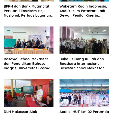
BPKH dan Bank Muamalat
Waketum Kadin Indonesia,
Perkuat Ekosistem Haji
Andi Yuslim Patawari Jadi
Nasional, Perluas Layanan
Dewan Penilai Kinerja
Digital
Pelayanan Investasi
Pemerintah Daerah
Bosowa School Makassar
Buka Peluang Kuliah dan
dan Pendidikan Bahasa
Beasiswa Internasional,
Inggris Universitas Bosowa
Bosowa School Makassar
Jalin Kolaborasi melalui
Hadirkan Ministry of
Program PLP 2
Education Singapore
DLH Makassar Ajak
Appi di HUT ke-102 Perumda