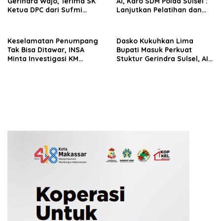
Gerindra Wajo, Terima SK
AI, Karo SDM Polda Sulsel :
Ketua DPC dari Sufmi
Lanjutkan Pelatihan dan
Dasco Ahmad
Edukasi Terhadap Pelajar di
Seluruh Wilayah Saudara
Keselamatan Penumpang
Dasko Kukuhkan Lima
Tak Bisa Ditawar, INSA
Bupati Masuk Perkuat
Minta Investigasi KM
Stuktur Gerindra Sulsel, AIA
Mutiara Sentosa II Objektif
Targetkan Konsolidasi
hingga Tingkat TPS