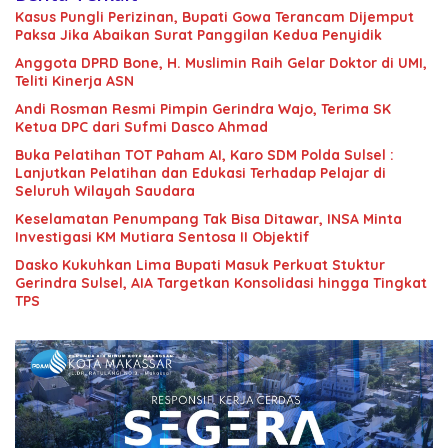
Kasus Pungli Perizinan, Bupati Gowa Terancam Dijemput
Paksa Jika Abaikan Surat Panggilan Kedua Penyidik
Anggota DPRD Bone, H. Muslimin Raih Gelar Doktor di UMI,
Teliti Kinerja ASN
Andi Rosman Resmi Pimpin Gerindra Wajo, Terima SK
Ketua DPC dari Sufmi Dasco Ahmad
Buka Pelatihan TOT Paham AI, Karo SDM Polda Sulsel :
Lanjutkan Pelatihan dan Edukasi Terhadap Pelajar di
Seluruh Wilayah Saudara
Keselamatan Penumpang Tak Bisa Ditawar, INSA Minta
Investigasi KM Mutiara Sentosa II Objektif
Dasko Kukuhkan Lima Bupati Masuk Perkuat Stuktur
Gerindra Sulsel, AIA Targetkan Konsolidasi hingga Tingkat
TPS