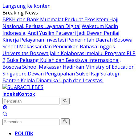
Langsung ke konten
Breaking News
BPKH dan Bank Muamalat Perkuat Ekosistem Haji
Nasional, Perluas Layanan Digital
Waketum Kadin
Indonesia, Andi Yuslim Patawari Jadi Dewan Penilai
Kinerja Pelayanan Investasi Pemerintah Daerah
Bosowa
School Makassar dan Pendidikan Bahasa Inggris
Universitas Bosowa Jalin Kolaborasi melalui Program PLP
2
Buka Peluang Kuliah dan Beasiswa Internasional,
Bosowa School Makassar Hadirkan Ministry of Education
Singapore
Dewan Pengupahan Sulsel Kaji Strategi
Banten Kelola Dinamika Upah dan Investasi
Indeks
Kontak
POLITIK