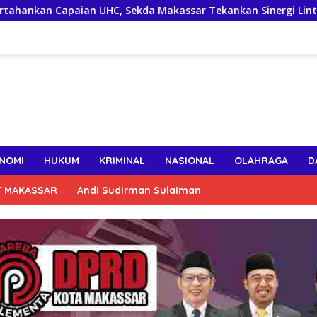
n UHC, Sekda Makassar Tekankan Sinergi Lintas OPD Jaga Keakt
NOMI
HUKUM
KRIMINAL
NASIONAL
OLAHRAGA
D
T MAKASSAR
Andi Sudirman Sulaiman