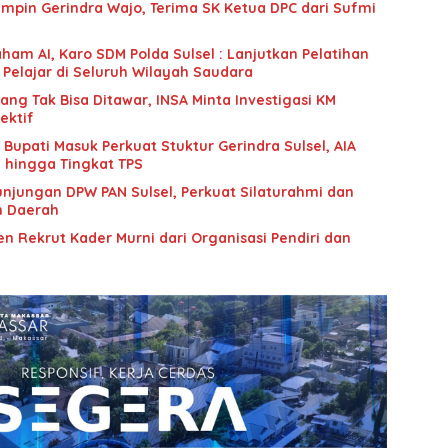
mpin Gerindra Wajo, Terima SK Ketua DPC dari Sufmi
ham AI, Karo SDM Polda Sulsel : Lanjutkan Pelatihan
 Pelajar di Seluruh Wilayah Saudara
g Tak Bisa Ditawar, INSA Minta Investigasi KM
ektif
upati Masuk Perkuat Stuktur Gerindra Sulsel, AIA
i hingga Tingkat TPS
unjungan DPW PAN Sulsel, Perkuat Silaturahmi dan
n Daerah
n Rekrut Kader Murni dari Organisasi Pendiri dan