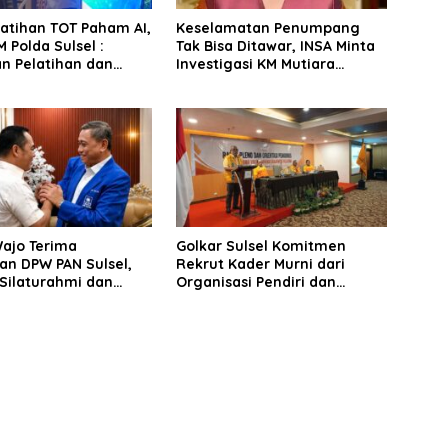
latihan TOT Paham AI,
Keselamatan Penumpang
 Polda Sulsel :
Tak Bisa Ditawar, INSA Minta
n Pelatihan dan
Investigasi KM Mutiara
Terhadap Pelajar di
Sentosa II Objektif
 Wilayah Saudara
Wajo Terima
Golkar Sulsel Komitmen
an DPW PAN Sulsel,
Rekrut Kader Murni dari
Silaturahmi dan
Organisasi Pendiri dan
 Pembangunan
Didirikan