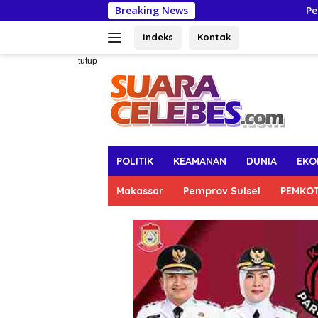
Langsung
Breaking News
Pertahankan Capaia
ke
konten
Indeks
Kontak
tutup
POLITIK
KEAMANAN
DUNIA
EKO
Makassar
Pemprov Sulsel
PEMKO