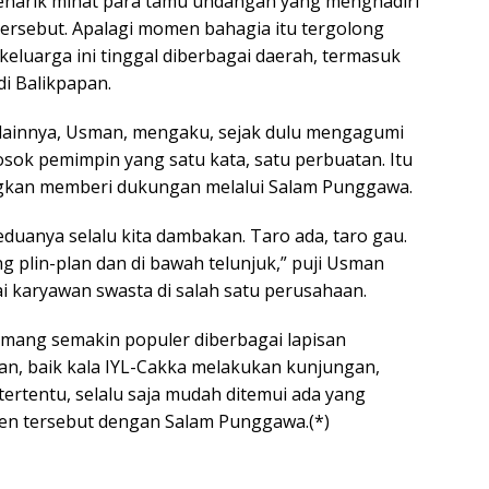
narik minat para tamu undangan yang menghadiri
tersebut. Apalagi momen bahagia itu tergolong
keluarga ini tinggal diberbagai daerah, termasuk
i Balikpapan.
 lainnya, Usman, mengaku, sejak dulu mengagumi
osok pemimpin yang satu kata, satu perbuatan. Itu
ngkan memberi dukungan melalui Salam Punggawa.
duanya selalu kita dambakan. Taro ada, taro gau.
 plin-plan dan di bawah telunjuk,” puji Usman
ai karyawan swasta di salah satu perusahaan.
ang semakin populer diberbagai lapisan
an, baik kala IYL-Cakka melakukan kunjungan,
ertentu, selalu saja mudah ditemui ada yang
 tersebut dengan Salam Punggawa.(*)