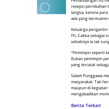
Pemandangan itu me
resepsi pernikahan 
langka, karena para 
ada yang bermukim d
Keluarga pengantin
IYL-Cakka sebagai s
sebabnya ia tak su
“Pemimpin seperti ke
Bukan pemimpin yang
yang tercatat sebag
Salam Punggawa mem
masyarakat. Tak her
maupun di kegiatan t
mengabadikan momen
Berita Terkait