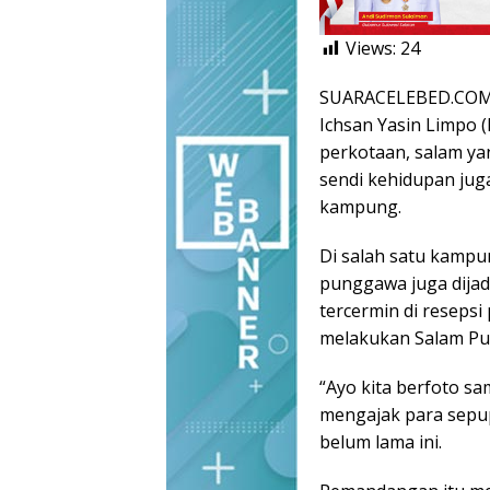
Views:
24
SUARACELEBED.COM,
Ichsan Yasin Limpo 
perkotaan, salam yan
sendi kehidupan jug
kampung.
Di salah satu kampu
punggawa juga dija
tercermin di resepsi
melakukan Salam P
“Ayo kita berfoto s
mengajak para sepup
belum lama ini.