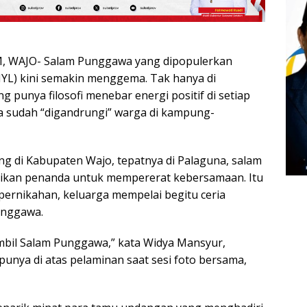
 WAJO- Salam Punggawa yang dipopulerkan
(IYL) kini semakin menggema. Tak hanya di
g punya filosofi menebar energi positif di setiap
a sudah “digandrungi” warga di kampung-
ng di Kabupaten Wajo, tepatnya di Palaguna, salam
dikan penanda untuk mempererat kebersamaan. Itu
 pernikahan, keluarga mempelai begitu ceria
unggawa.
ambil Salam Punggawa,” kata Widya Mansyur,
unya di atas pelaminan saat sesi foto bersama,