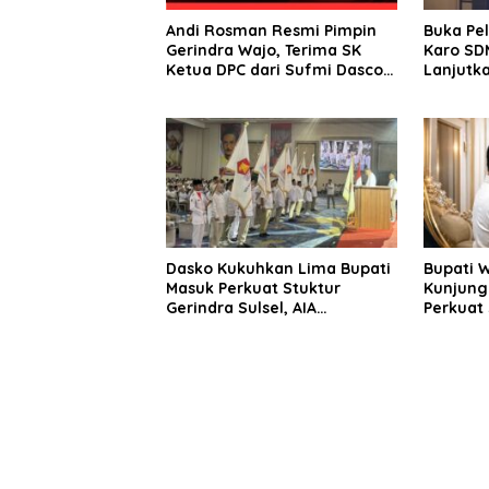
Andi Rosman Resmi Pimpin
Buka Pe
Gerindra Wajo, Terima SK
Karo SDM
Ketua DPC dari Sufmi Dasco
Lanjutka
Ahmad
Edukasi 
Seluruh
Dasko Kukuhkan Lima Bupati
Bupati 
Masuk Perkuat Stuktur
Kunjung
Gerindra Sulsel, AIA
Perkuat 
Targetkan Konsolidasi
Sinergi
hingga Tingkat TPS
Daerah