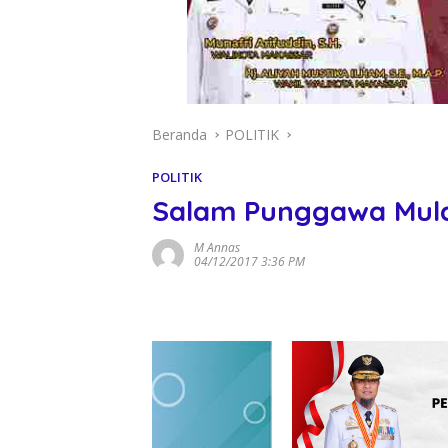
Beranda
POLITIK
POLITIK
Salam Punggawa Mula
M Annas
04/12/2017 3:36 PM