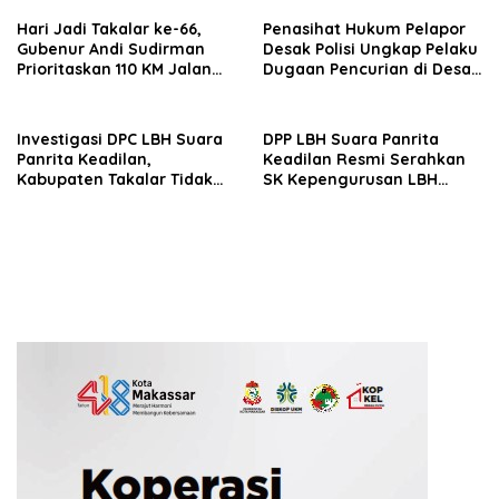
Aspirasi Prajurit
Hari Jadi Takalar ke-66,
Penasihat Hukum Pelapor
Gubenur Andi Sudirman
Desak Polisi Ungkap Pelaku
Prioritaskan 110 KM Jalan
Dugaan Pencurian di Desa
dan Bantuan Korban Puting
Balangdatu
Beliung
Investigasi DPC LBH Suara
DPP LBH Suara Panrita
Panrita Keadilan,
Keadilan Resmi Serahkan
Kabupaten Takalar Tidak
SK Kepengurusan LBH
Temukan Indikasi Mafia
Suara Panrita Keadilan
BBM di SPBU Panaikang
Kabupaten Takalar
Takalar