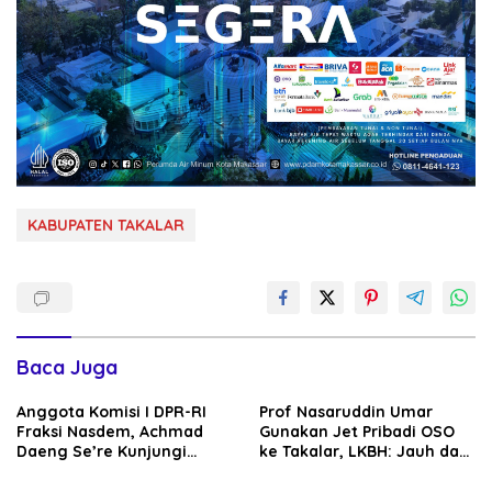
KABUPATEN TAKALAR
Baca Juga
Anggota Komisi I DPR-RI
Prof Nasaruddin Umar
Fraksi Nasdem, Achmad
Gunakan Jet Pribadi OSO
Daeng Se’re Kunjungi
ke Takalar, LKBH: Jauh dari
Kodim 1426/Takalar, Tinjau
Unsur Gratifikasi
Pembangunan dan Serap