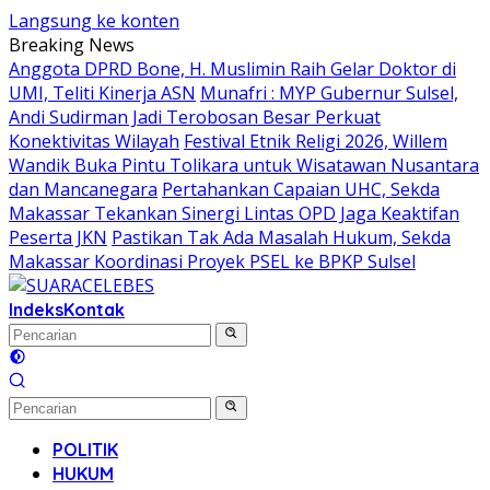
Langsung ke konten
Breaking News
Anggota DPRD Bone, H. Muslimin Raih Gelar Doktor di
UMI, Teliti Kinerja ASN
Munafri : MYP Gubernur Sulsel,
Andi Sudirman Jadi Terobosan Besar Perkuat
Konektivitas Wilayah
Festival Etnik Religi 2026, Willem
Wandik Buka Pintu Tolikara untuk Wisatawan Nusantara
dan Mancanegara
Pertahankan Capaian UHC, Sekda
Makassar Tekankan Sinergi Lintas OPD Jaga Keaktifan
Peserta JKN
Pastikan Tak Ada Masalah Hukum, Sekda
Makassar Koordinasi Proyek PSEL ke BPKP Sulsel
Indeks
Kontak
POLITIK
HUKUM