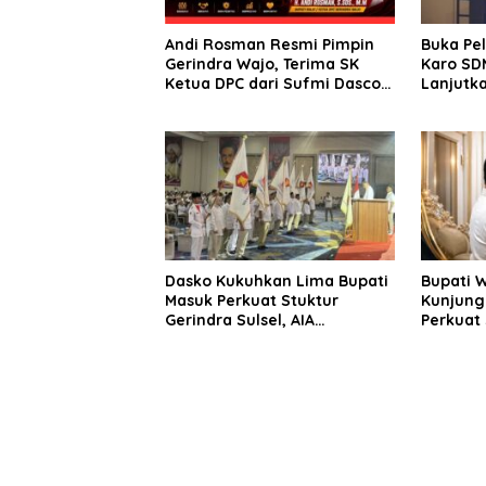
Andi Rosman Resmi Pimpin
Buka Pe
Gerindra Wajo, Terima SK
Karo SDM
Ketua DPC dari Sufmi Dasco
Lanjutka
Ahmad
Edukasi 
Seluruh
Dasko Kukuhkan Lima Bupati
Bupati 
Masuk Perkuat Stuktur
Kunjung
Gerindra Sulsel, AIA
Perkuat 
Targetkan Konsolidasi
Sinergi
hingga Tingkat TPS
Daerah