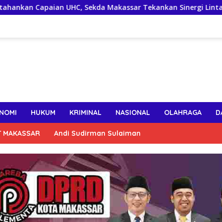
n UHC, Sekda Makassar Tekankan Sinergi Lintas OPD Jaga Keakt
NOMI
HUKUM
KRIMINAL
NASIONAL
OLAHRAGA
D
T MAKASSAR
Andi Sudirman Sulaiman