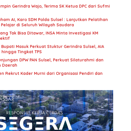
mpin Gerindra Wajo, Terima SK Ketua DPC dari Sufmi
ham AI, Karo SDM Polda Sulsel : Lanjutkan Pelatihan
 Pelajar di Seluruh Wilayah Saudara
g Tak Bisa Ditawar, INSA Minta Investigasi KM
ektif
upati Masuk Perkuat Stuktur Gerindra Sulsel, AIA
i hingga Tingkat TPS
unjungan DPW PAN Sulsel, Perkuat Silaturahmi dan
n Daerah
n Rekrut Kader Murni dari Organisasi Pendiri dan