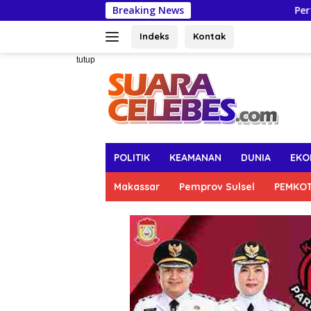
Langsung
Breaking News
Pertahankan Capaia
ke
konten
Indeks
Kontak
tutup
POLITIK
KEAMANAN
DUNIA
EKO
Makassar
Pemprov Sulsel
PEMKO