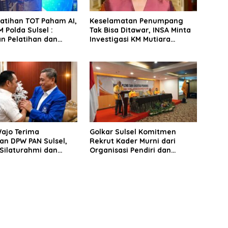
latihan TOT Paham AI,
Keselamatan Penumpang
 Polda Sulsel :
Tak Bisa Ditawar, INSA Minta
n Pelatihan dan
Investigasi KM Mutiara
Terhadap Pelajar di
Sentosa II Objektif
 Wilayah Saudara
Wajo Terima
Golkar Sulsel Komitmen
an DPW PAN Sulsel,
Rekrut Kader Murni dari
Silaturahmi dan
Organisasi Pendiri dan
 Pembangunan
Didirikan