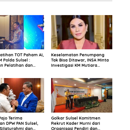
latihan TOT Paham AI,
Keselamatan Penumpang
 Polda Sulsel :
Tak Bisa Ditawar, INSA Minta
n Pelatihan dan
Investigasi KM Mutiara
Terhadap Pelajar di
Sentosa II Objektif
 Wilayah Saudara
Wajo Terima
Golkar Sulsel Komitmen
an DPW PAN Sulsel,
Rekrut Kader Murni dari
Silaturahmi dan
Organisasi Pendiri dan