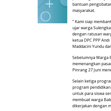
bantuan pengobatan
masyarakat.
” Kami siap membant
ujar warga Sulengka
dengan ratusan warg
ketua DPC PPP Andi 
Maddacini Yundu da
Sebelumnya Warga 
memenangkan pasan
Pinrang 27 Juni men
Selain ketiga prog
program pendidikan
untuk para siswa se
membuat warga Baba
dikerjakan dengan 