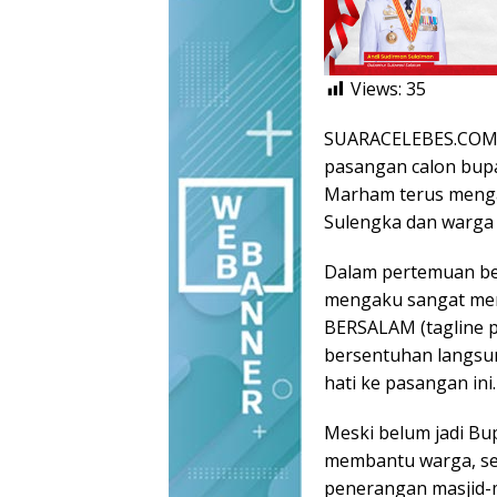
Views:
35
SUARACELEBES.COM,
pasangan calon bupat
Marham terus mengal
Sulengka dan warg
Dalam pertemuan ber
mengaku sangat men
BERSALAM (tagline 
bersentuhan langsu
hati ke pasangan ini.
Meski belum jadi Bup
membantu warga, sel
penerangan masjid-m