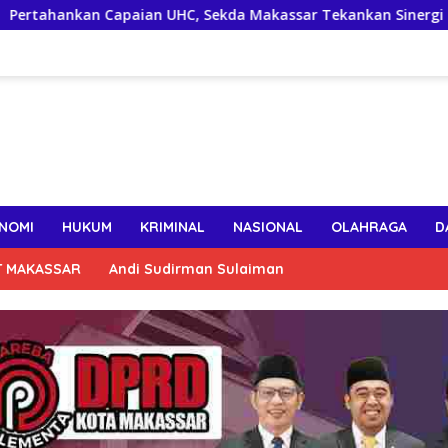
apaian UHC, Sekda Makassar Tekankan Sinergi Lintas OPD Jaga
NOMI
HUKUM
KRIMINAL
NASIONAL
OLAHRAGA
D
T MAKASSAR
Andi Sudirman Sulaiman