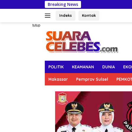
Langsung
Breaking News
Pertahankan C
ke
konten
Indeks
Kontak
tutup
POLITIK
KEAMANAN
DUNIA
EKO
Makassar
Pemprov Sulsel
PEMKO