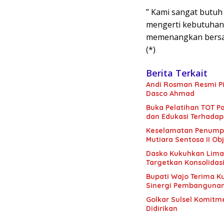
” Kami sangat butuh
mengerti kebutuhan 
memenangkan bersal
(*)
Berita Terkait
Andi Rosman Resmi Pi
Dasco Ahmad
Buka Pelatihan TOT Pa
dan Edukasi Terhadap
Keselamatan Penumpan
Mutiara Sentosa II Obj
Dasko Kukuhkan Lima B
Targetkan Konsolidas
Bupati Wajo Terima K
Sinergi Pembanguna
Golkar Sulsel Komitme
Didirikan