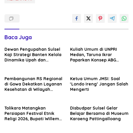
Baca Juga
Dewan Pengupahan Sulsel
Kuliah Umum di UNPRI
Kaji Strategi Banten Kelola
Medan, Taruna Ikrar
Dinamika Upah dan
Paparkan Konsep ABG
Investasi
untuk Wujudkan Kampus
Kelas Dunia
Pembangunan RS Regional
Ketua Umum JMSI: Soal
di Gowa Dekatkan Layanan
‘Londo Ireng’ Jangan Salah
Kesehatan di Wilayah
Mengerti
Pegunungan
Tolikara Matangkan
Disbudpar Sulsel Gelar
Persiapan Festival Etnik
Belajar Bersama di Museum
Religi 2026, Bupati Willem
Karaeng Pattingalloang
Wandik Targetkan
Pelaksanaan Berjalan