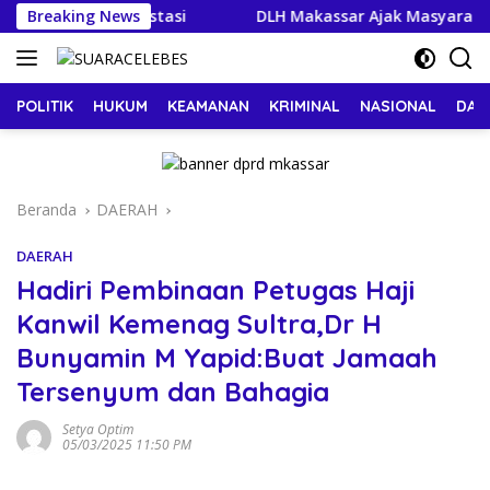
Langsung
ka Upah dan Investasi
Breaking News
DLH Makassar Ajak Masyarakat 
ke
konten
POLITIK
HUKUM
KEAMANAN
KRIMINAL
NASIONAL
DAE
Beranda
DAERAH
DAERAH
Hadiri Pembinaan Petugas Haji
Kanwil Kemenag Sultra,Dr H
Bunyamin M Yapid:Buat Jamaah
Tersenyum dan Bahagia
Setya Optim
05/03/2025 11:50 PM